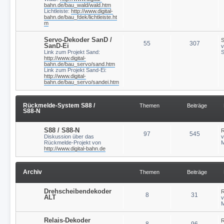
bahn.de/bau_wald/wald.htm
Lichtleiste:
http://www.digital-
bahn.de/bau_fdek/lichtleiste.ht
m
Servo-Dekoder SanD /
S
55
307
SanD-Ei
Link zum Projekt Sand:
S
http://www.digital-
bahn.de/bau_servo/sand.htm
Link zum Projekt Sand-Ei:
http://www.digital-
bahn.de/bau_servo/sandei.htm
Rückmelde-System S88 /
Themen
Beiträge
S88-N
S88 / S88-N
R
97
545
Diskussion über das
Rückmelde-Projekt von
M
http://www.digital-bahn.de
Archiv
Themen
Beiträge
Drehscheibendekoder
R
8
31
ALT
M
Relais-Dekoder
R
8
96