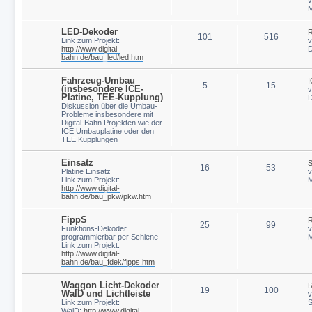
M
LED-Dekoder
R
101
516
Link zum Projekt:
http://www.digital-
D
bahn.de/bau_led/led.htm
Fahrzeug-Umbau
I
5
15
(insbesondere ICE-
Platine, TEE-Kupplung)
D
Diskussion über die Umbau-
Probleme insbesondere mit
Digital-Bahn Projekten wie der
ICE Umbauplatine oder den
TEE Kupplungen
Einsatz
S
16
53
Platine Einsatz
Link zum Projekt:
M
http://www.digital-
bahn.de/bau_pkw/pkw.htm
FippS
R
25
99
Funktions-Dekoder
programmierbar per Schiene
M
Link zum Projekt:
http://www.digital-
bahn.de/bau_fdek/fipps.htm
Waggon Licht-Dekoder
R
19
100
WalD und Lichtleiste
Link zum Projekt:
S
WalD:
http://www.digital-