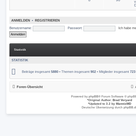
D
ANMELDEN
•
REGISTRIEREN
Benutzername:
Passwort:
Ich habe m
Statistik
STATISTIK
Beiträge insgesamt
5880
• Themen insgesamt
902
• Mitglieder insgesamt
723
Foren-Übersicht
Powered by
phpBB
® Forum Software © phpBB
*
Original Author:
Brad Veryard
*
Updated to 3.2 by
MannixMD
Deutsche Übersetzung durch
phpBB.d