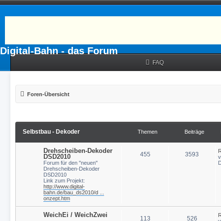
Digital-Bahn - das Forum
FAQ
Foren-Übersicht
Selbstbau - Dekoder
Themen
Beiträge
Drehscheiben-Dekoder
R
455
3593
DSD2010
Forum für den "neuen"
D
Drehscheiben-Dekoder
DSD2010
Link zum Projekt:
http://www.digital-
bahn.de/bau_ds2010/d ...
onzept.htm
WeichEi / WeichZwei
R
113
526