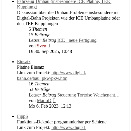
Fahrzeug-Umbau (insbesondere ICE-Platine, TEE-
Kupplung)
Diskussion über die Umbau-Probleme insbesondere mit
Digital-Bahn Projekten wie der ICE Umbauplatine oder
den TEE Kupplungen
5
Themen
15
Beiträge
Letzter Beitrag
ICE - neue Fertigung
Neuester
von
Sven
Beitrag
Di 30. Sep 2025, 10:48
Einsatz
Platine Einsatz
Link zum Projekt:
http://www.digital-
bahn.de/bau_pkw/pkw.htm
16
Themen
53
Beiträge
Letzter Beitrag
Steuerung Tortoise Weichenant…
Neuester
von
MarioD
Beitrag
Mo 6. Feb 2023, 12:13
FippS
Funktions-Dekoder programmierbar per Schiene
Link zum Projekt:
http://www.digital-