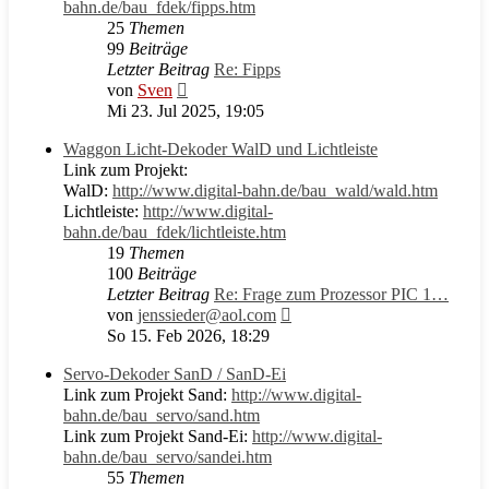
bahn.de/bau_fdek/fipps.htm
25
Themen
99
Beiträge
Letzter Beitrag
Re: Fipps
Neuester
von
Sven
Beitrag
Mi 23. Jul 2025, 19:05
Waggon Licht-Dekoder WalD und Lichtleiste
Link zum Projekt:
WalD:
http://www.digital-bahn.de/bau_wald/wald.htm
Lichtleiste:
http://www.digital-
bahn.de/bau_fdek/lichtleiste.htm
19
Themen
100
Beiträge
Letzter Beitrag
Re: Frage zum Prozessor PIC 1…
Neuester
von
jenssieder@aol.com
Beitrag
So 15. Feb 2026, 18:29
Servo-Dekoder SanD / SanD-Ei
Link zum Projekt Sand:
http://www.digital-
bahn.de/bau_servo/sand.htm
Link zum Projekt Sand-Ei:
http://www.digital-
bahn.de/bau_servo/sandei.htm
55
Themen