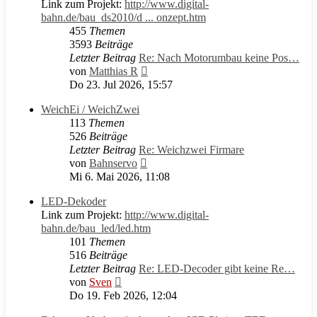
Link zum Projekt:
http://www.digital-
bahn.de/bau_ds2010/d ... onzept.htm
455
Themen
3593
Beiträge
Letzter Beitrag
Re: Nach Motorumbau keine Pos…
Neuester
von
Matthias R
Beitrag
Do 23. Jul 2026, 15:57
WeichEi / WeichZwei
113
Themen
526
Beiträge
Letzter Beitrag
Re: Weichzwei Firmare
Neuester
von
Bahnservo
Beitrag
Mi 6. Mai 2026, 11:08
LED-Dekoder
Link zum Projekt:
http://www.digital-
bahn.de/bau_led/led.htm
101
Themen
516
Beiträge
Letzter Beitrag
Re: LED-Decoder gibt keine Re…
Neuester
von
Sven
Beitrag
Do 19. Feb 2026, 12:04