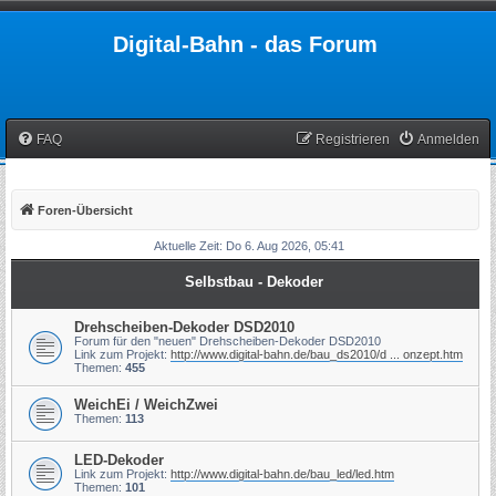
Digital-Bahn - das Forum
FAQ
Registrieren
Anmelden
Foren-Übersicht
Aktuelle Zeit: Do 6. Aug 2026, 05:41
Selbstbau - Dekoder
Drehscheiben-Dekoder DSD2010
Forum für den "neuen" Drehscheiben-Dekoder DSD2010
Link zum Projekt:
http://www.digital-bahn.de/bau_ds2010/d ... onzept.htm
Themen:
455
WeichEi / WeichZwei
Themen:
113
LED-Dekoder
Link zum Projekt:
http://www.digital-bahn.de/bau_led/led.htm
Themen:
101