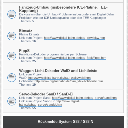
Fahrzeug-Umbau (insbesondere ICE-Platine, TEE-
Kupplung)
Diskussion über die Umbau-Probleme insbesondere mit Digital-Bahn
Projekten wie der ICE Umbauplatine oder den TEE Kupplungen
Themen:
5
Einsatz
Platine Einsatz
Link zum Projekt:
http://www.digital-bahn.de/bau_pkw/pkw.htm
Themen:
16
FippS
Funktions-Dekoder programmierbar per Schiene
Link zum Projekt:
http://www.digital-bahn.de/bau_fdek/fipps.htm
Themen:
25
Waggon Licht-Dekoder WalD und Lichtleiste
Link zum Projekt:
WalD:
http://www.digital-bahn.de/bau_wald/wald.htm
Lichtleiste:
http://www.digital-bahn.de/bau_fdek/lichtleiste.htm
Themen:
19
Servo-Dekoder SanD / SanD-Ei
Link zum Projekt Sand:
http://www.digital-bahn.de/bau_servo/sand.htm
Link zum Projekt Sand-Ei:
http://www.digital-
bahn.de/bau_servo/sandei.htm
Themen:
55
Rückmelde-System S88 / S88-N