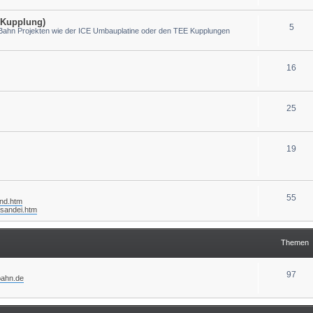
-Kupplung)
5
-Bahn Projekten wie der ICE Umbauplatine oder den TEE Kupplungen
16
25
19
55
and.htm
/sandei.htm
Themen
97
-bahn.de