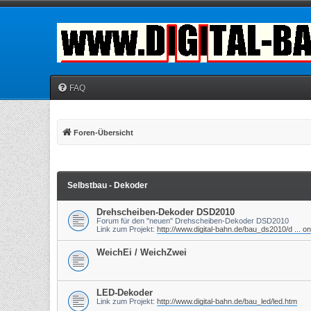
FAQ
Foren-Übersicht
Selbstbau - Dekoder
Drehscheiben-Dekoder DSD2010
Forum für den "neuen" Drehscheiben-Dekoder DSD2010
Link zum Projekt:
http://www.digital-bahn.de/bau_ds2010/d ... o
WeichEi / WeichZwei
LED-Dekoder
Link zum Projekt:
http://www.digital-bahn.de/bau_led/led.htm