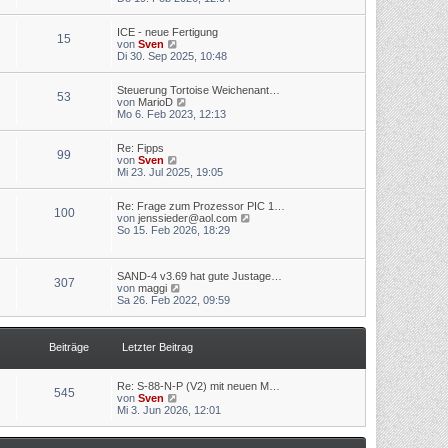
t
u
r
r
e
B
a
ICE - neue Fertigung
s
e
g
15
N
von
Sven
t
i
e
Di 30. Sep 2025, 10:48
e
t
u
r
r
e
B
a
Steuerung Tortoise Weichenant…
s
e
g
53
N
von
MarioD
t
i
e
Mo 6. Feb 2023, 12:13
e
t
u
r
r
e
B
a
Re: Fipps
s
e
g
99
N
von
Sven
t
i
e
Mi 23. Jul 2025, 19:05
e
t
u
r
r
e
B
a
Re: Frage zum Prozessor PIC 1…
s
e
g
100
N
von
jenssieder@aol.com
t
i
e
So 15. Feb 2026, 18:29
e
t
u
r
r
e
B
a
s
e
g
SAND-4 v3.69 hat gute Justage…
t
i
307
N
von
maggi
e
t
e
Sa 26. Feb 2022, 09:59
r
r
u
B
a
e
e
g
s
i
Beiträge
Letzter Beitrag
t
t
e
r
r
a
B
g
Re: S-88-N-P (V2) mit neuen M…
545
e
N
von
Sven
i
e
Mi 3. Jun 2026, 12:01
t
u
r
e
a
s