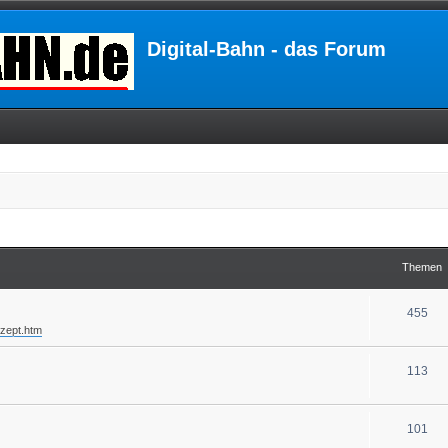
Digital-Bahn - das Forum
Themen
455
nzept.htm
113
101