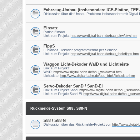
Fahrzeug-Umbau (insbesondere ICE-Platine, TEE
Diskussion über die Umbau-Probleme insbesondere mit Digital
Einsatz
Platine Einsatz
Link zum Projekt:
http://www.digital-bahn.de/bau_pkw/pkw.htm
FippS
Funktions-Dekoder programmierbar per Schiene
Link zum Projekt:
http://www.digital-bahn.de/bau_fdek/fipps.htm
Waggon Licht-Dekoder WalD und Lichtleiste
Link zum Projekt:
WalD:
http://www.digital-bahn.de/bau_wald/wald.htm
Lichtleiste:
http://www.digital-bahn.de/bau_fdek/lichtleiste.htm
Servo-Dekoder SanD / SanD-Ei
Link zum Projekt Sand:
http://www.digital-bahn.de/bau_servo/s
Link zum Projekt Sand-Ei:
http://www.digital-bahn.de/bau_servo
Rückmelde-System S88 / S88-N
S88 / S88-N
Diskussion über das Rückmelde-Projekt von
http://www.digital