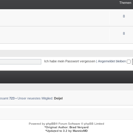
Themen
8
8
Ich habe mein Passwort vergessen
|
Angemeldet bleiben
sgesamt
723
• Unser neuestes Mitglied:
Deijel
Powered by
phpBB
® Forum Software © phpBB Limited
*
Original Author:
Brad Veryard
*
Updated to 3.2 by
MannixMD