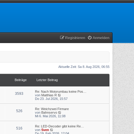
Registrieren
Anmelden
Aktuelle Zeit: Sa 8. Aug 2026, 06:55
Beiträge
Letzter Beitrag
Re: Nach Motorumbau keine Pos…
3593
N
von
Matthias R
e
Do 23. Jul 2026, 15:57
u
e
Re: Weichzwei Firmare
s
526
N
von
Bahnservo
t
e
Mi 6. Mai 2026, 11:08
e
u
r
e
B
Re: LED-Decoder gibt keine Re…
s
e
516
N
von
Sven
t
i
e
Do 19. Feb 2026, 12:04
e