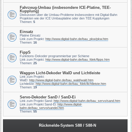
Fahrzeug-Umbau (insbesondere ICE-Platine, TEE-
Kupplung)
Diskussion über die Umbau-Probleme insbesondere mit Digital-Bahn
Projekten wie der ICE Umbauplatine oder den TEE Kupplungen
Themen:
5
Einsatz
Platine Einsatz
Link zum Projekt:
http://www.digital-bahn.de/bau_pkw/pkw.htm
Themen:
16
FippS
Funktions-Dekoder programmierbar per Schiene
Link zum Projekt:
http://www.digital-bahn.de/bau_fdek/fipps.htm
Themen:
25
Waggon Licht-Dekoder WalD und Lichtleiste
Link zum Projekt:
WalD:
http://www.digital-bahn.de/bau_wald/wald.htm
Lichtleiste:
http://www.digital-bahn.de/bau_fdek/lichtleiste.htm
Themen:
19
Servo-Dekoder SanD / SanD-Ei
Link zum Projekt Sand:
http://www.digital-bahn.de/bau_servo/sand.htm
Link zum Projekt Sand-Ei:
http://www.digital-
bahn.de/bau_servo/sandei.htm
Themen:
55
Rückmelde-System S88 / S88-N