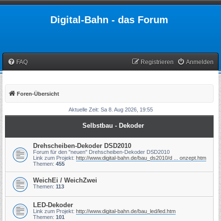
Digital-Bahn - das Forum
FAQ
Registrieren
Anmelden
Foren-Übersicht
Aktuelle Zeit: Sa 8. Aug 2026, 19:55
Selbstbau - Dekoder
Drehscheiben-Dekoder DSD2010
Forum für den "neuen" Drehscheiben-Dekoder DSD2010
Link zum Projekt:
http://www.digital-bahn.de/bau_ds2010/d ... onzept.htm
Themen:
455
WeichEi / WeichZwei
Themen:
113
LED-Dekoder
Link zum Projekt:
http://www.digital-bahn.de/bau_led/led.htm
Themen:
101