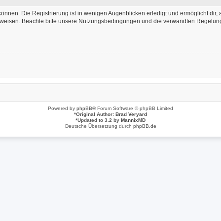
önnen. Die Registrierung ist in wenigen Augenblicken erledigt und ermöglicht dir, 
weisen. Beachte bitte unsere Nutzungsbedingungen und die verwandten Regelungen,
Powered by
phpBB
® Forum Software © phpBB Limited
*
Original Author:
Brad Veryard
*
Updated to 3.2 by
MannixMD
Deutsche Übersetzung durch
phpBB.de