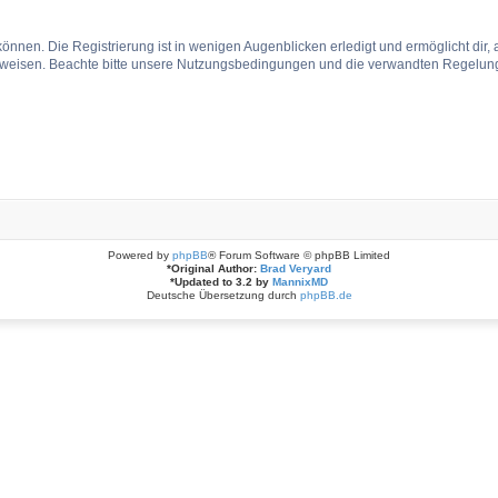
önnen. Die Registrierung ist in wenigen Augenblicken erledigt und ermöglicht dir, 
weisen. Beachte bitte unsere Nutzungsbedingungen und die verwandten Regelungen,
Powered by
phpBB
® Forum Software © phpBB Limited
*
Original Author:
Brad Veryard
*
Updated to 3.2 by
MannixMD
Deutsche Übersetzung durch
phpBB.de