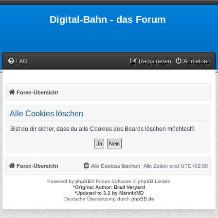
Digital-Bahn - das Forum
FAQ
Registrieren
Anmelden
Foren-Übersicht
Alle Cookies löschen
Bist du dir sicher, dass du alle Cookies des Boards löschen möchtest?
Foren-Übersicht
Alle Cookies löschen
Alle Zeiten sind
UTC+02:00
Powered by
phpBB
® Forum Software © phpBB Limited
*
Original Author:
Brad Veryard
*
Updated to 3.2 by
MannixMD
Deutsche Übersetzung durch
phpBB.de