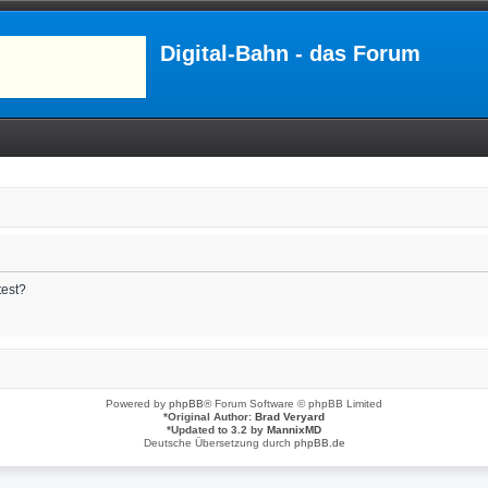
Digital-Bahn - das Forum
test?
Powered by
phpBB
® Forum Software © phpBB Limited
*
Original Author:
Brad Veryard
*
Updated to 3.2 by
MannixMD
Deutsche Übersetzung durch
phpBB.de