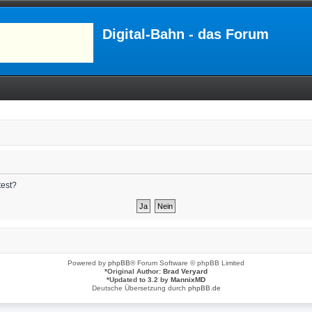
Digital-Bahn - das Forum
test?
Powered by
phpBB
® Forum Software © phpBB Limited
*
Original Author:
Brad Veryard
*
Updated to 3.2 by
MannixMD
Deutsche Übersetzung durch
phpBB.de