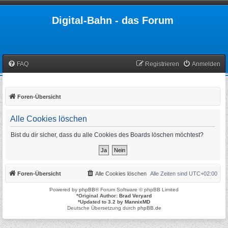
Digital-Bahn - das Forum
FAQ
Registrieren
Anmelden
Foren-Übersicht
Alle Cookies löschen
Bist du dir sicher, dass du alle Cookies des Boards löschen möchtest?
Foren-Übersicht
Alle Cookies löschen
Alle Zeiten sind
UTC+02:00
Powered by
phpBB
® Forum Software © phpBB Limited
*
Original Author:
Brad Veryard
*
Updated to 3.2 by
MannixMD
Deutsche Übersetzung durch
phpBB.de