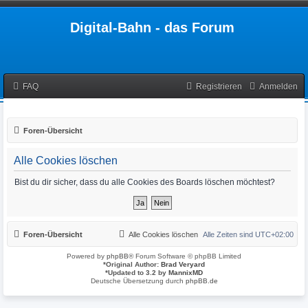
Digital-Bahn - das Forum
FAQ
Registrieren
Anmelden
Foren-Übersicht
Alle Cookies löschen
Bist du dir sicher, dass du alle Cookies des Boards löschen möchtest?
Foren-Übersicht
Alle Cookies löschen
Alle Zeiten sind
UTC+02:00
Powered by
phpBB
® Forum Software © phpBB Limited
*
Original Author:
Brad Veryard
*
Updated to 3.2 by
MannixMD
Deutsche Übersetzung durch
phpBB.de