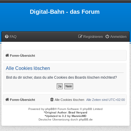
Digital-Bahn - das Forum
FAQ
Registrieren
Anmelden
Foren-Übersicht
Alle Cookies löschen
Bist du dir sicher, dass du alle Cookies des Boards löschen möchtest?
Foren-Übersicht
Alle Cookies löschen
Alle Zeiten sind
UTC+02:00
Powered by
phpBB
® Forum Software © phpBB Limited
*
Original Author:
Brad Veryard
*
Updated to 3.2 by
MannixMD
Deutsche Übersetzung durch
phpBB.de