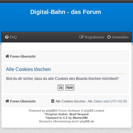
Digital-Bahn - das Forum
FAQ
Registrieren
Anmelden
Foren-Übersicht
Alle Cookies löschen
Bist du dir sicher, dass du alle Cookies des Boards löschen möchtest?
Foren-Übersicht
Alle Cookies löschen
Alle Zeiten sind
UTC+02:00
Powered by
phpBB
® Forum Software © phpBB Limited
*
Original Author:
Brad Veryard
*
Updated to 3.2 by
MannixMD
Deutsche Übersetzung durch
phpBB.de