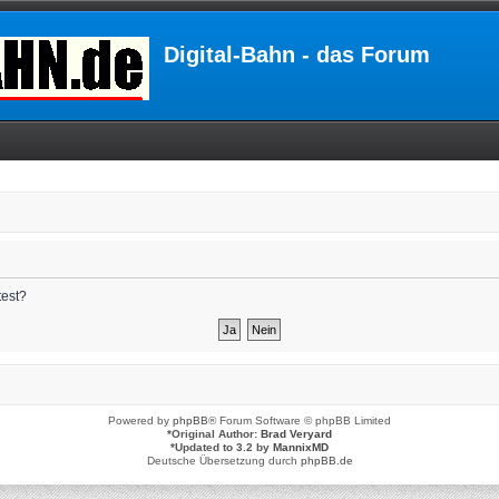
Digital-Bahn - das Forum
test?
Powered by
phpBB
® Forum Software © phpBB Limited
*
Original Author:
Brad Veryard
*
Updated to 3.2 by
MannixMD
Deutsche Übersetzung durch
phpBB.de