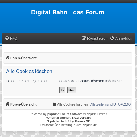
Digital-Bahn - das Forum
FAQ
Registrieren
Anmelden
Foren-Übersicht
Alle Cookies löschen
Bist du dir sicher, dass du alle Cookies des Boards löschen möchtest?
Foren-Übersicht
Alle Cookies löschen
Alle Zeiten sind
UTC+02:00
Powered by
phpBB
® Forum Software © phpBB Limited
*
Original Author:
Brad Veryard
*
Updated to 3.2 by
MannixMD
Deutsche Übersetzung durch
phpBB.de