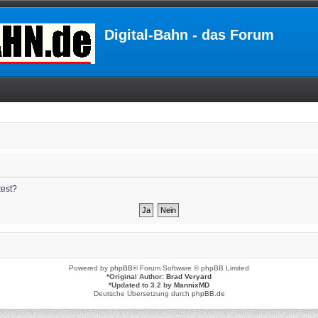
Digital-Bahn - das Forum
test?
Powered by
phpBB
® Forum Software © phpBB Limited
*
Original Author:
Brad Veryard
*
Updated to 3.2 by
MannixMD
Deutsche Übersetzung durch
phpBB.de