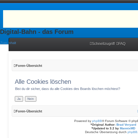
Digital-Bahn - das Forum
Zum Inhalt
Schnellzugriff
FAQ
Foren-Übersicht
Alle Cookies löschen
Bist du dir sicher, dass du alle Cookies des Boards löschen möchtest?
Foren-Übersicht
Powered by
phpBB
® Forum Software © php
*
Original Author:
Brad Veryard
*
Updated to 3.2 by
MannixMD
Deutsche Übersetzung durch
phpBB