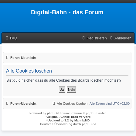
Digital-Bahn - das Forum
FAQ
Registrieren
Anmelden
Foren-Übersicht
Alle Cookies löschen
Bist du dir sicher, dass du alle Cookies des Boards löschen möchtest?
Foren-Übersicht
Alle Cookies löschen
Alle Zeiten sind
UTC+02:00
Powered by
phpBB
® Forum Software © phpBB Limited
*
Original Author:
Brad Veryard
*
Updated to 3.2 by
MannixMD
Deutsche Übersetzung durch
phpBB.de