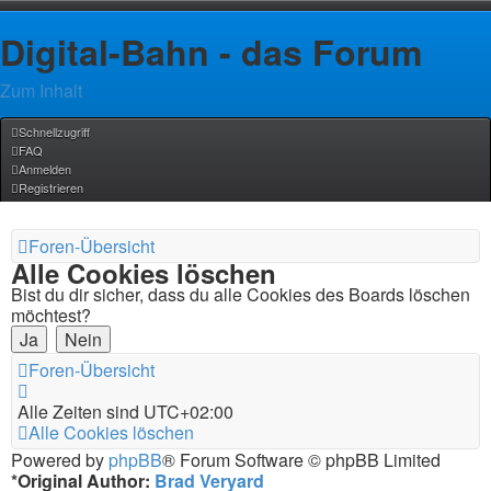
Digital-Bahn - das Forum
Zum Inhalt
Schnellzugriff
FAQ
Anmelden
Registrieren
Foren-Übersicht
Alle Cookies löschen
Bist du dir sicher, dass du alle Cookies des Boards löschen
möchtest?
Foren-Übersicht
Alle Zeiten sind
UTC+02:00
Alle Cookies löschen
Powered by
phpBB
® Forum Software © phpBB Limited
*
Original Author:
Brad Veryard