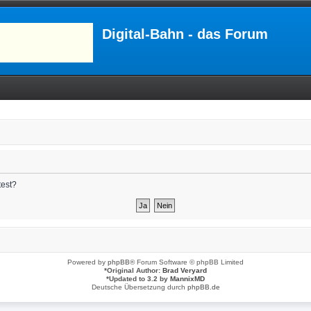
Digital-Bahn - das Forum
test?
Powered by
phpBB
® Forum Software © phpBB Limited
*
Original Author:
Brad Veryard
*
Updated to 3.2 by
MannixMD
Deutsche Übersetzung durch
phpBB.de