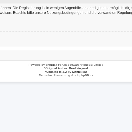
önnen. Die Registrierung ist in wenigen Augenblicken erledigt und ermöglicht dir, 
weisen. Beachte bitte unsere Nutzungsbedingungen und die verwandten Regelungen,
Powered by
phpBB
® Forum Software © phpBB Limited
*
Original Author:
Brad Veryard
*
Updated to 3.2 by
MannixMD
Deutsche Übersetzung durch
phpBB.de