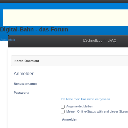
Digital-Bahn - das Forum
Zum Inhalt
Schnellzugriff
FAQ
Foren-Übersicht
Anmelden
Benutzername:
Passwort:
Ich habe mein Passwort vergessen
Angemeldet bleiben
Meinen Online-Status während dieser Sitzu