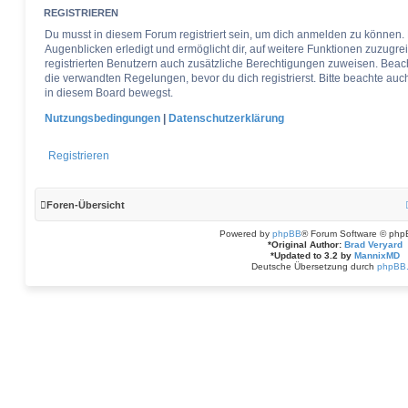
REGISTRIEREN
Du musst in diesem Forum registriert sein, um dich anmelden zu können. 
Augenblicken erledigt und ermöglicht dir, auf weitere Funktionen zuzugre
registrierten Benutzern auch zusätzliche Berechtigungen zuweisen. Bea
die verwandten Regelungen, bevor du dich registrierst. Bitte beachte auc
in diesem Board bewegst.
Nutzungsbedingungen
|
Datenschutzerklärung
Registrieren
Foren-Übersicht
Powered by
phpBB
® Forum Software © php
*
Original Author:
Brad Veryard
*
Updated to 3.2 by
MannixMD
Deutsche Übersetzung durch
phpBB