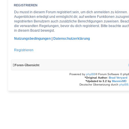
REGISTRIEREN
Du musst in diesem Forum registriert sein, um dich anmelden zu können. 
Augenblicken erledigt und ermöglicht dir, auf weitere Funktionen zuzugre
registrierten Benutzern auch zusätzliche Berechtigungen zuweisen. Bea
die verwandten Regelungen, bevor du dich registrierst. Bitte beachte auc
in diesem Board bewegst.
Nutzungsbedingungen
|
Datenschutzerklärung
Registrieren
Foren-Übersicht
Powered by
phpBB
® Forum Software © php
*
Original Author:
Brad Veryard
*
Updated to 3.2 by
MannixMD
Deutsche Übersetzung durch
phpBB