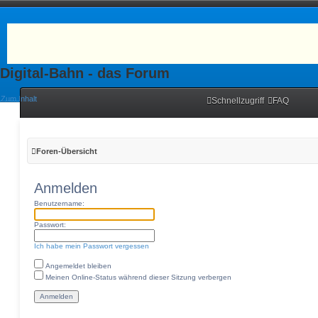
Digital-Bahn - das Forum
Zum Inhalt
Schnellzugriff
FAQ
Foren-Übersicht
Anmelden
Benutzername:
Passwort:
Ich habe mein Passwort vergessen
Angemeldet bleiben
Meinen Online-Status während dieser Sitzung verbergen