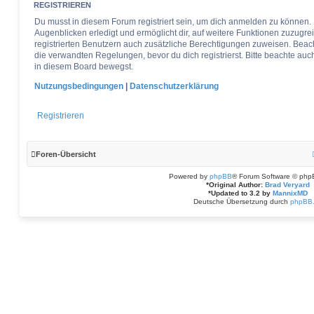
REGISTRIEREN
Du musst in diesem Forum registriert sein, um dich anmelden zu können. 
Augenblicken erledigt und ermöglicht dir, auf weitere Funktionen zuzugre
registrierten Benutzern auch zusätzliche Berechtigungen zuweisen. Bea
die verwandten Regelungen, bevor du dich registrierst. Bitte beachte auc
in diesem Board bewegst.
Nutzungsbedingungen
|
Datenschutzerklärung
Registrieren
Foren-Übersicht
Powered by
phpBB
® Forum Software © php
*
Original Author:
Brad Veryard
*
Updated to 3.2 by
MannixMD
Deutsche Übersetzung durch
phpBB