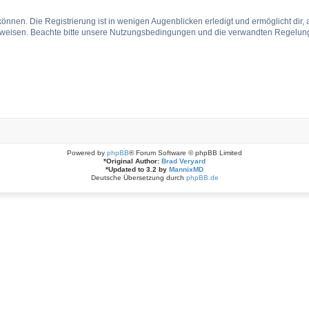
önnen. Die Registrierung ist in wenigen Augenblicken erledigt und ermöglicht dir, 
weisen. Beachte bitte unsere Nutzungsbedingungen und die verwandten Regelungen,
Powered by
phpBB
® Forum Software © phpBB Limited
*
Original Author:
Brad Veryard
*
Updated to 3.2 by
MannixMD
Deutsche Übersetzung durch
phpBB.de