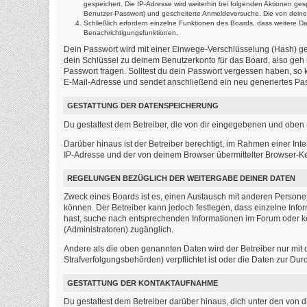
gespeichert. Die IP-Adresse wird weiterhin bei folgenden Aktionen ge
Benutzer-Passwort) und gescheiterte Anmeldeversuche. Die von deinem 
Schließlich erfordern einzelne Funktionen des Boards, dass weitere 
Benachrichtigungsfunktionen.
Dein Passwort wird mit einer Einwege-Verschlüsselung (Hash) ges
dein Schlüssel zu deinem Benutzerkonto für das Board, also geh 
Passwort fragen. Solltest du dein Passwort vergessen haben, so
E-Mail-Adresse und sendet anschließend ein neu generiertes Pas
GESTATTUNG DER DATENSPEICHERUNG
Du gestattest dem Betreiber, die von dir eingegebenen und oben 
Darüber hinaus ist der Betreiber berechtigt, im Rahmen einer In
IP-Adresse und der von deinem Browser übermittelter Browser-Ke
REGELUNGEN BEZÜGLICH DER WEITERGABE DEINER DATEN
Zweck eines Boards ist es, einen Austausch mit anderen Personen z
können. Der Betreiber kann jedoch festlegen, dass einzelne Infor
hast, suche nach entsprechenden Informationen im Forum oder kon
(Administratoren) zugänglich.
Andere als die oben genannten Daten wird der Betreiber nur mit d
Strafverfolgungsbehörden) verpflichtet ist oder die Daten zur Durc
GESTATTUNG DER KONTAKTAUFNAHME
Du gestattest dem Betreiber darüber hinaus, dich unter den von d