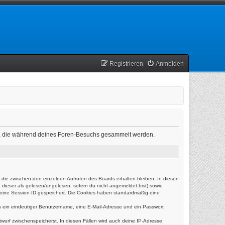
Registrieren
Anmelden
ndet, die während deines Foren-Besuchs gesammelt werden.
 die zwischen den einzelnen Aufrufen des Boards erhalten bleiben. In diesen
g dieser als gelesen/ungelesen; sofern du nicht angemeldet bist) sowie
d eine Session-ID gespeichert. Die Cookies haben standardmäßig eine
ens ein eindeutiger Benutzername, eine E-Mail-Adresse und ein Passwort
twurf zwischenspeicherst. In diesen Fällen wird auch deine IP-Adresse