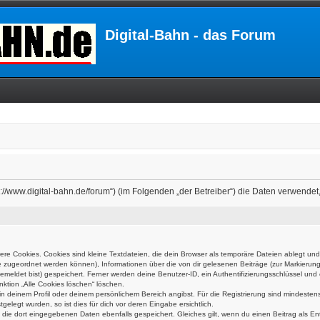
Digital-Bahn - das Forum
ttps://www.digital-bahn.de/forum“) (im Folgenden „der Betreiber“) die Daten verwe
e Cookies. Cookies sind kleine Textdateien, die dein Browser als temporäre Dateien ablegt und
rufe zugeordnet werden können), Informationen über die von dir gelesenen Beiträge (zur Markierun
meldet bist) gespeichert. Ferner werden deine Benutzer-ID, ein Authentifizierungsschlüssel un
nktion „Alle Cookies löschen“ löschen.
 in deinem Profil oder deinem persönlichem Bereich angibst. Für die Registrierung sind mindest
elegt wurden, so ist dies für dich vor deren Eingabe ersichtlich.
n die dort eingegebenen Daten ebenfalls gespeichert. Gleiches gilt, wenn du einen Beitrag als En