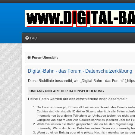
FAQ
Foren-Übersicht
Digital-Bahn - das Forum - Datenschutzerklärung
Diese Richtlinie beschreibt, wie „Digital-Bahn - das Forum“ („h
UMFANG UND ART DER DATENSPEICHERUNG
Deine Daten werden auf vier verschiedene Arten gesammelt:
Die Forensoftware phpBB erstellt bei deinem Besuch des Boards mehrer
Cookies sind die aktuelle ID deiner Sitzung (damit dir alle Seitenauf
Informationen über deine Teilnahme an Umfragen (sofern du nicht ange
Gültigkeit von einem Jahr. Alle Cookies kannst du jederzeit über die Fu
Weiterhin werden die Daten gespeichert, die du bei der Registrierung,
notwendig. Wenn durch den Betreiber weitere Daten als notwendig festg
Wenn du einen Beitrag oder eine private Nachricht erstellst, so werde