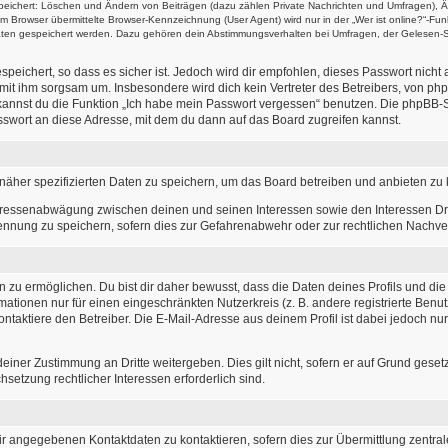
speichert: Löschen und Ändern von Beiträgen (dazu zählen Private Nachrichten und Umfragen), Ä
Browser übermittelte Browser-Kennzeichnung (User Agent) wird nur in der „Wer ist online?“-Funk
Daten gespeichert werden. Dazu gehören dein Abstimmungsverhalten bei Umfragen, der Gelesen-St
peichert, so dass es sicher ist. Jedoch wird dir empfohlen, dieses Passwort nicht
mit ihm sorgsam um. Insbesondere wird dich kein Vertreter des Betreibers, von php
 kannst du die Funktion „Ich habe mein Passwort vergessen“ benutzen. Die phpBB
swort an diese Adresse, mit dem du dann auf das Board zugreifen kannst.
näher spezifizierten Daten zu speichern, um das Board betreiben und anbieten zu
teressenabwägung zwischen deinen und seinen Interessen sowie den Interessen Dri
nnung zu speichern, sofern dies zur Gefahrenabwehr oder zur rechtlichen Nachverf
u ermöglichen. Du bist dir daher bewusst, dass die Daten deines Profils und die von
mationen nur für einen eingeschränkten Nutzerkreis (z. B. andere registrierte Benu
taktiere den Betreiber. Die E-Mail-Adresse aus deinem Profil ist dabei jedoch nu
einer Zustimmung an Dritte weitergeben. Dies gilt nicht, sofern er auf Grund gese
hsetzung rechtlicher Interessen erforderlich sind.
ir angegebenen Kontaktdaten zu kontaktieren, sofern dies zur Übermittlung zentrale