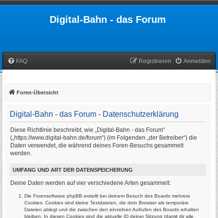
Digital-Bahn - das Forum
FAQ
Registrieren
Anmelden
Foren-Übersicht
Digital-Bahn - das Forum - Datenschutzerklärung
Diese Richtlinie beschreibt, wie „Digital-Bahn - das Forum“
(„https://www.digital-bahn.de/forum“) (im Folgenden „der Betreiber“) die
Daten verwendet, die während deines Foren-Besuchs gesammelt
werden.
UMFANG UND ART DER DATENSPEICHERUNG
Deine Daten werden auf vier verschiedene Arten gesammelt:
Die Forensoftware phpBB erstellt bei deinem Besuch des Boards mehrere
Cookies. Cookies sind kleine Textdateien, die dein Browser als temporäre
Dateien ablegt und die zwischen den einzelnen Aufrufen des Boards erhalten
bleiben. In diesen Cookies sind die aktuelle ID deiner Sitzung (damit dir alle