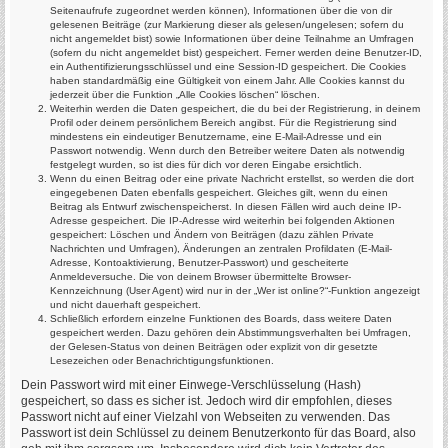
Seitenaufrufe zugeordnet werden können), Informationen über die von dir
gelesenen Beiträge (zur Markierung dieser als gelesen/ungelesen; sofern du
nicht angemeldet bist) sowie Informationen über deine Teilnahme an Umfragen
(sofern du nicht angemeldet bist) gespeichert. Ferner werden deine Benutzer-ID,
ein Authentifizierungsschlüssel und eine Session-ID gespeichert. Die Cookies
haben standardmäßig eine Gültigkeit von einem Jahr. Alle Cookies kannst du
jederzeit über die Funktion „Alle Cookies löschen“ löschen.
Weiterhin werden die Daten gespeichert, die du bei der Registrierung, in deinem
Profil oder deinem persönlichem Bereich angibst. Für die Registrierung sind
mindestens ein eindeutiger Benutzername, eine E-Mail-Adresse und ein
Passwort notwendig. Wenn durch den Betreiber weitere Daten als notwendig
festgelegt wurden, so ist dies für dich vor deren Eingabe ersichtlich.
Wenn du einen Beitrag oder eine private Nachricht erstellst, so werden die dort
eingegebenen Daten ebenfalls gespeichert. Gleiches gilt, wenn du einen
Beitrag als Entwurf zwischenspeicherst. In diesen Fällen wird auch deine IP-
Adresse gespeichert. Die IP-Adresse wird weiterhin bei folgenden Aktionen
gespeichert: Löschen und Ändern von Beiträgen (dazu zählen Private
Nachrichten und Umfragen), Änderungen an zentralen Profildaten (E-Mail-
Adresse, Kontoaktivierung, Benutzer-Passwort) und gescheiterte
Anmeldeversuche. Die von deinem Browser übermittelte Browser-
Kennzeichnung (User Agent) wird nur in der „Wer ist online?“-Funktion angezeigt
und nicht dauerhaft gespeichert.
Schließlich erfordern einzelne Funktionen des Boards, dass weitere Daten
gespeichert werden. Dazu gehören dein Abstimmungsverhalten bei Umfragen,
der Gelesen-Status von deinen Beiträgen oder explizit von dir gesetzte
Lesezeichen oder Benachrichtigungsfunktionen.
Dein Passwort wird mit einer Einwege-Verschlüsselung (Hash)
gespeichert, so dass es sicher ist. Jedoch wird dir empfohlen, dieses
Passwort nicht auf einer Vielzahl von Webseiten zu verwenden. Das
Passwort ist dein Schlüssel zu deinem Benutzerkonto für das Board, also