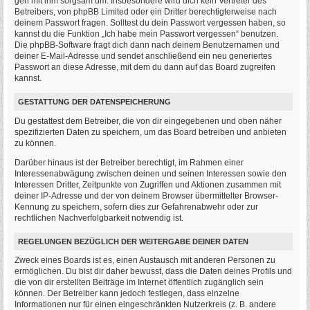
geh mit ihm sorgsam um. Insbesondere wird dich kein Vertreter des
Betreibers, von phpBB Limited oder ein Dritter berechtigterweise nach
deinem Passwort fragen. Solltest du dein Passwort vergessen haben, so
kannst du die Funktion „Ich habe mein Passwort vergessen“ benutzen.
Die phpBB-Software fragt dich dann nach deinem Benutzernamen und
deiner E-Mail-Adresse und sendet anschließend ein neu generiertes
Passwort an diese Adresse, mit dem du dann auf das Board zugreifen
kannst.
GESTATTUNG DER DATENSPEICHERUNG
Du gestattest dem Betreiber, die von dir eingegebenen und oben näher
spezifizierten Daten zu speichern, um das Board betreiben und anbieten
zu können.
Darüber hinaus ist der Betreiber berechtigt, im Rahmen einer
Interessenabwägung zwischen deinen und seinen Interessen sowie den
Interessen Dritter, Zeitpunkte von Zugriffen und Aktionen zusammen mit
deiner IP-Adresse und der von deinem Browser übermittelter Browser-
Kennung zu speichern, sofern dies zur Gefahrenabwehr oder zur
rechtlichen Nachverfolgbarkeit notwendig ist.
REGELUNGEN BEZÜGLICH DER WEITERGABE DEINER DATEN
Zweck eines Boards ist es, einen Austausch mit anderen Personen zu
ermöglichen. Du bist dir daher bewusst, dass die Daten deines Profils und
die von dir erstellten Beiträge im Internet öffentlich zugänglich sein
können. Der Betreiber kann jedoch festlegen, dass einzelne
Informationen nur für einen eingeschränkten Nutzerkreis (z. B. andere