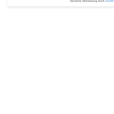
Deutsche Übersetzung durch
phpBB