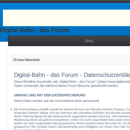
Digital-Bahn - das Forum
FAQ
Foren-Übersicht
Digital-Bahn - das Forum - Datenschutzerklä
Diese Richtlinie beschreibt, wie „Digital-Bahn - das Forum“ („https://www.digital-b
Daten verwendet, die während deines Foren-Besuchs gesammelt werden.
UMFANG UND ART DER DATENSPEICHERUNG
Deine Daten werden auf vier verschiedene Arten gesammelt:
Die Forensoftware phpBB erstellt bei deinem Besuch des Boards mehrere Cookies. Cook
temporäre Dateien ablegt und die zwischen den einzelnen Aufrufen des Boards erhalten
deiner Sitzung (damit dir alle Seitenaufrufe zugeordnet werden können), Informationen
Markierung dieser als gelesen/ungelesen; sofern du nicht angemeldet bist) sowie Inf
(sofern du nicht angemeldet bist) gespeichert. Ferner werden deine Benutzer-ID, ein A
gespeichert. Die Cookies haben standardmäßig eine Gültigkeit von einem Jahr. Alle Coo