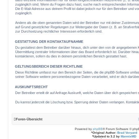
dass einzelne Informationen nur für einen eingeschränkten Nutzerkreis (z. B. ander
zugänglich sind. Wenn du Fragen dazu hast, suche nach entsprechenden Informati
Die E-Mail-Adresse aus deinem Profil ist dabei jedoch nur für den Betreiber und v
zugänglich.
Andere als die oben genannten Daten wird der Betreiber nur mit deiner Zustimmung a
auf Grund gesetzlicher Regelungen zur Weitergabe der Daten (z. B. an Strafverfol
zur Durchsetzung rechtlicher Interessen erforderlich sind.
GESTATTUNG DER KONTAKTAUFNAHME
Du gestattest dem Betreiber darüber hinaus, dich unter den von dir angegebenen K
Übermittlung zentraler Informationen über das Board erforderlich ist. Darüber hin
kontaktieren, sofern du dies in deinem persönlichen Bereich gestattet hast.
GELTUNGSBEREICH DIESER RICHTLINIE
Diese Richtlinie umfasst nur den Bereich der Seiten, die die phpBB-Software umfa
seiner Software weitere personenbezogene Daten verarbeitet, wird er dich darüber
AUSKUNFTSRECHT
Der Betreiber erteilt dir auf Anfrage Auskunft, welche Daten über dich gespeichert s
Du kannst jederzeit die Löschung bzw. Sperrung deiner Daten verlangen. Kontaktier
Foren-Übersicht
Powered by
phpBB
® Forum Software © php
*
Original Author:
Brad Veryard
*
Updated to 3.2 by
MannixMD