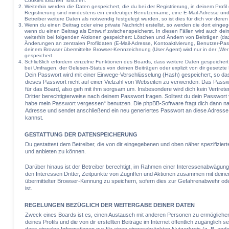
Cookies löschen“ löschen.
Weiterhin werden die Daten gespeichert, die du bei der Registrierung, in deinem Profi
Registrierung sind mindestens ein eindeutiger Benutzername, eine E-Mail-Adresse u
Betreiber weitere Daten als notwendig festgelegt wurden, so ist dies für dich vor deren
Wenn du einen Beitrag oder eine private Nachricht erstellst, so werden die dort einge
wenn du einen Beitrag als Entwurf zwischenspeicherst. In diesen Fällen wird auch dei
weiterhin bei folgenden Aktionen gespeichert: Löschen und Ändern von Beiträgen (da
Änderungen an zentralen Profildaten (E-Mail-Adresse, Kontoaktivierung, Benutzer-Pa
deinem Browser übermittelte Browser-Kennzeichnung (User Agent) wird nur in der „Wer 
gespeichert.
Schließlich erfordern einzelne Funktionen des Boards, dass weitere Daten gespeiche
bei Umfragen, der Gelesen-Status von deinen Beiträgen oder explizit von dir gesetzt
Dein Passwort wird mit einer Einwege-Verschlüsselung (Hash) gespeichert, so dass
dieses Passwort nicht auf einer Vielzahl von Webseiten zu verwenden. Das Passw
für das Board, also geh mit ihm sorgsam um. Insbesondere wird dich kein Vertrete
Dritter berechtigterweise nach deinem Passwort fragen. Solltest du dein Passwort
habe mein Passwort vergessen“ benutzen. Die phpBB-Software fragt dich dann n
Adresse und sendet anschließend ein neu generiertes Passwort an diese Adresse,
kannst.
GESTATTUNG DER DATENSPEICHERUNG
Du gestattest dem Betreiber, die von dir eingegebenen und oben näher spezifizier
und anbieten zu können.
Darüber hinaus ist der Betreiber berechtigt, im Rahmen einer Interessenabwägun
den Interessen Dritter, Zeitpunkte von Zugriffen und Aktionen zusammen mit dei
übermittelter Browser-Kennung zu speichern, sofern dies zur Gefahrenabwehr ode
ist.
REGELUNGEN BEZÜGLICH DER WEITERGABE DEINER DATEN
Zweck eines Boards ist es, einen Austausch mit anderen Personen zu ermöglichen.
deines Profils und die von dir erstellten Beiträge im Internet öffentlich zugänglich 