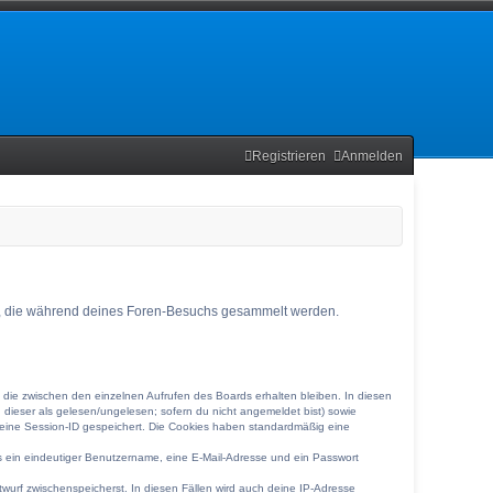
Registrieren
Anmelden
ndet, die während deines Foren-Besuchs gesammelt werden.
 die zwischen den einzelnen Aufrufen des Boards erhalten bleiben. In diesen
g dieser als gelesen/ungelesen; sofern du nicht angemeldet bist) sowie
d eine Session-ID gespeichert. Die Cookies haben standardmäßig eine
ens ein eindeutiger Benutzername, eine E-Mail-Adresse und ein Passwort
twurf zwischenspeicherst. In diesen Fällen wird auch deine IP-Adresse