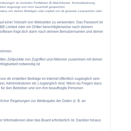
nderungen an zentralen Profildaten (E-Mail-Adresse, Kontoaktivierung,
tion angezeigt und nicht dauerhaft gespeichert.
atus von deinen Beiträgen oder explizit von dir gesetzte Lesezeichen oder
 auf einer Vielzahl von Webseiten zu verwenden. Das Passwort ist
BB Limited oder ein Dritter berechtigterweise nach deinem
-Software fragt dich dann nach deinem Benutzernamen und deiner
 können.
tter, Zeitpunkte von Zugriffen und Aktionen zusammen mit deiner
olgbarkeit notwendig ist.
 dir erstellten Beiträge im Internet öffentlich zugänglich sein
tzer, Administratoren etc.) zugänglich sind. Wenn du Fragen dazu
r für den Betreiber und von ihm beauftragte Personen
tzlicher Regelungen zur Weitergabe der Daten (z. B. an
r Informationen über das Board erforderlich ist. Darüber hinaus