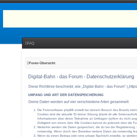
FAQ
Foren-Übersicht
Digital-Bahn - das Forum - Datenschutzerklärung
Diese Richtlinie beschreibt, wie „Digital-Bahn - das Forum“ („h
UMFANG UND ART DER DATENSPEICHERUNG
Deine Daten werden auf vier verschiedene Arten gesammelt:
Die Forensoftware phpBB erstellt bei deinem Besuch des Boards mehrer
Cookies sind die aktuelle ID deiner Sitzung (damit dir alle Seitenauf
Informationen über deine Teilnahme an Umfragen (sofern du nicht ange
Gültigkeit von einem Jahr. Alle Cookies kannst du jederzeit über die Fu
Weiterhin werden die Daten gespeichert, die du bei der Registrierung,
notwendig. Wenn durch den Betreiber weitere Daten als notwendig festg
Wenn du einen Beitrag oder eine private Nachricht erstellst, so werde