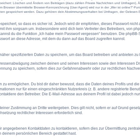
speichert: Löschen und Ändern von Beiträgen (dazu zählen Private Nachrichten und Umfragen), Ä
Browser übermittelte Browser-Kennzeichnung (User Agent) wird nur in der „Wer ist online?“-Funk
Daten gespeichert werden. Dazu gehören dein Abstimmungsverhalten bei Umfragen, der Gelesen-St
peichert, so dass es sicher ist. Jedoch wird dir empfohlen, dieses Passwort nicht
mit ihm sorgsam um. Insbesondere wird dich kein Vertreter des Betreibers, von php
 kannst du die Funktion „Ich habe mein Passwort vergessen“ benutzen. Die phpBB
swort an diese Adresse, mit dem du dann auf das Board zugreifen kannst.
näher spezifizierten Daten zu speichern, um das Board betreiben und anbieten zu
teressenabwägung zwischen deinen und seinen Interessen sowie den Interessen Dri
nnung zu speichern, sofern dies zur Gefahrenabwehr oder zur rechtlichen Nachverf
u ermöglichen. Du bist dir daher bewusst, dass die Daten deines Profils und die von
mationen nur für einen eingeschränkten Nutzerkreis (z. B. andere registrierte Benu
taktiere den Betreiber. Die E-Mail-Adresse aus deinem Profil ist dabei jedoch nu
einer Zustimmung an Dritte weitergeben. Dies gilt nicht, sofern er auf Grund gese
hsetzung rechtlicher Interessen erforderlich sind.
ir angegebenen Kontaktdaten zu kontaktieren, sofern dies zur Übermittlung zentrale
n deinem persönlichen Bereich gestattet hast.