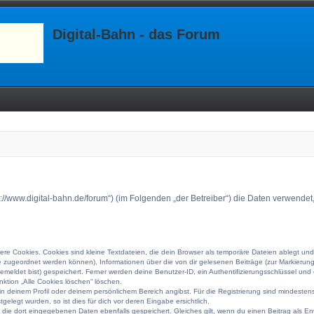
Digital-Bahn - das Forum
ttps://www.digital-bahn.de/forum“) (im Folgenden „der Betreiber“) die Daten verwe
e Cookies. Cookies sind kleine Textdateien, die dein Browser als temporäre Dateien ablegt und
rufe zugeordnet werden können), Informationen über die von dir gelesenen Beiträge (zur Markierun
meldet bist) gespeichert. Ferner werden deine Benutzer-ID, ein Authentifizierungsschlüssel un
nktion „Alle Cookies löschen“ löschen.
 in deinem Profil oder deinem persönlichem Bereich angibst. Für die Registrierung sind mindest
elegt wurden, so ist dies für dich vor deren Eingabe ersichtlich.
n die dort eingegebenen Daten ebenfalls gespeichert. Gleiches gilt, wenn du einen Beitrag als En