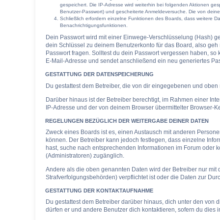
gespeichert. Die IP-Adresse wird weiterhin bei folgenden Aktionen ge
Benutzer-Passwort) und gescheiterte Anmeldeversuche. Die von deinem 
Schließlich erfordern einzelne Funktionen des Boards, dass weitere 
Benachrichtigungsfunktionen.
Dein Passwort wird mit einer Einwege-Verschlüsselung (Hash) ges
dein Schlüssel zu deinem Benutzerkonto für das Board, also geh 
Passwort fragen. Solltest du dein Passwort vergessen haben, so
E-Mail-Adresse und sendet anschließend ein neu generiertes Pas
GESTATTUNG DER DATENSPEICHERUNG
Du gestattest dem Betreiber, die von dir eingegebenen und oben 
Darüber hinaus ist der Betreiber berechtigt, im Rahmen einer In
IP-Adresse und der von deinem Browser übermittelter Browser-Ke
REGELUNGEN BEZÜGLICH DER WEITERGABE DEINER DATEN
Zweck eines Boards ist es, einen Austausch mit anderen Personen z
können. Der Betreiber kann jedoch festlegen, dass einzelne Infor
hast, suche nach entsprechenden Informationen im Forum oder kon
(Administratoren) zugänglich.
Andere als die oben genannten Daten wird der Betreiber nur mit d
Strafverfolgungsbehörden) verpflichtet ist oder die Daten zur Durc
GESTATTUNG DER KONTAKTAUFNAHME
Du gestattest dem Betreiber darüber hinaus, dich unter den von d
dürfen er und andere Benutzer dich kontaktieren, sofern du dies i