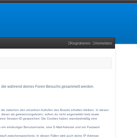
Registrieren
Anmelden
ndet, die während deines Foren-Besuchs gesammelt werden.
 die zwischen den einzelnen Aufrufen des Boards erhalten bleiben. In diesen
g dieser als gelesen/ungelesen; sofern du nicht angemeldet bist) sowie
d eine Session-ID gespeichert. Die Cookies haben standardmäßig eine
ens ein eindeutiger Benutzername, eine E-Mail-Adresse und ein Passwort
twurf zwischenspeicherst. In diesen Fällen wird auch deine IP-Adresse