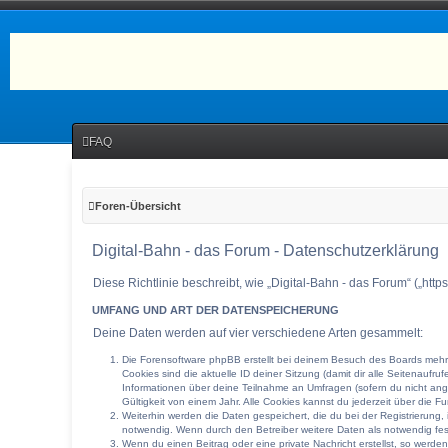
FAQ
Foren-Übersicht
Digital-Bahn - das Forum - Datenschutzerklärung
Diese Richtlinie beschreibt, wie „Digital-Bahn - das Forum“ („h
UMFANG UND ART DER DATENSPEICHERUNG
Deine Daten werden auf vier verschiedene Arten gesammelt:
Die Forensoftware phpBB erstellt bei deinem Besuch des Boards mehrer
Cookies sind die aktuelle ID deiner Sitzung (damit dir alle Seitenauf
Informationen über deine Teilnahme an Umfragen (sofern du nicht ange
Gültigkeit von einem Jahr. Alle Cookies kannst du jederzeit über die Fu
Weiterhin werden die Daten gespeichert, die du bei der Registrierung,
notwendig. Wenn durch den Betreiber weitere Daten als notwendig festg
Wenn du einen Beitrag oder eine private Nachricht erstellst, so werde