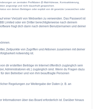
nderungen an zentralen Profildaten (E-Mail-Adresse, Kontoaktivierung,
tion angezeigt und nicht dauerhaft gespeichert.
atus von deinen Beiträgen oder explizit von dir gesetzte Lesezeichen oder
 auf einer Vielzahl von Webseiten zu verwenden. Das Passwort ist
BB Limited oder ein Dritter berechtigterweise nach deinem
-Software fragt dich dann nach deinem Benutzernamen und deiner
 können.
tter, Zeitpunkte von Zugriffen und Aktionen zusammen mit deiner
olgbarkeit notwendig ist.
 dir erstellten Beiträge im Internet öffentlich zugänglich sein
tzer, Administratoren etc.) zugänglich sind. Wenn du Fragen dazu
r für den Betreiber und von ihm beauftragte Personen
tzlicher Regelungen zur Weitergabe der Daten (z. B. an
r Informationen über das Board erforderlich ist. Darüber hinaus