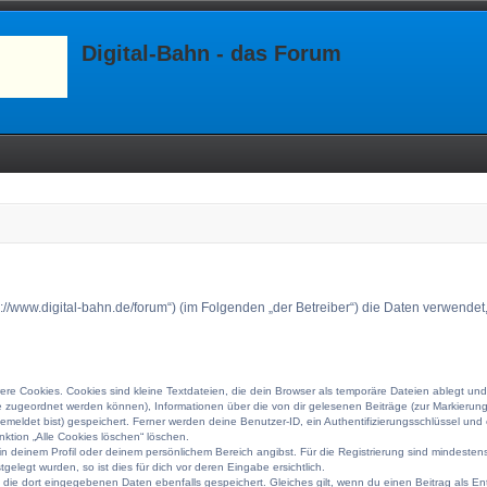
Digital-Bahn - das Forum
ttps://www.digital-bahn.de/forum“) (im Folgenden „der Betreiber“) die Daten verwe
e Cookies. Cookies sind kleine Textdateien, die dein Browser als temporäre Dateien ablegt und
rufe zugeordnet werden können), Informationen über die von dir gelesenen Beiträge (zur Markierun
meldet bist) gespeichert. Ferner werden deine Benutzer-ID, ein Authentifizierungsschlüssel un
nktion „Alle Cookies löschen“ löschen.
 in deinem Profil oder deinem persönlichem Bereich angibst. Für die Registrierung sind mindest
elegt wurden, so ist dies für dich vor deren Eingabe ersichtlich.
n die dort eingegebenen Daten ebenfalls gespeichert. Gleiches gilt, wenn du einen Beitrag als En