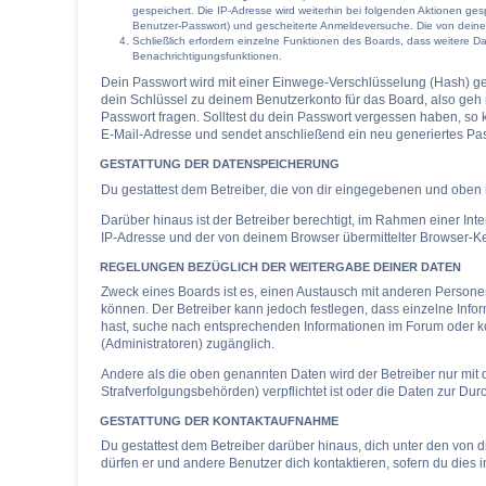
gespeichert. Die IP-Adresse wird weiterhin bei folgenden Aktionen ge
Benutzer-Passwort) und gescheiterte Anmeldeversuche. Die von deinem 
Schließlich erfordern einzelne Funktionen des Boards, dass weitere 
Benachrichtigungsfunktionen.
Dein Passwort wird mit einer Einwege-Verschlüsselung (Hash) ges
dein Schlüssel zu deinem Benutzerkonto für das Board, also geh 
Passwort fragen. Solltest du dein Passwort vergessen haben, so
E-Mail-Adresse und sendet anschließend ein neu generiertes Pas
GESTATTUNG DER DATENSPEICHERUNG
Du gestattest dem Betreiber, die von dir eingegebenen und oben 
Darüber hinaus ist der Betreiber berechtigt, im Rahmen einer In
IP-Adresse und der von deinem Browser übermittelter Browser-Ke
REGELUNGEN BEZÜGLICH DER WEITERGABE DEINER DATEN
Zweck eines Boards ist es, einen Austausch mit anderen Personen z
können. Der Betreiber kann jedoch festlegen, dass einzelne Infor
hast, suche nach entsprechenden Informationen im Forum oder kon
(Administratoren) zugänglich.
Andere als die oben genannten Daten wird der Betreiber nur mit d
Strafverfolgungsbehörden) verpflichtet ist oder die Daten zur Durc
GESTATTUNG DER KONTAKTAUFNAHME
Du gestattest dem Betreiber darüber hinaus, dich unter den von d
dürfen er und andere Benutzer dich kontaktieren, sofern du dies i