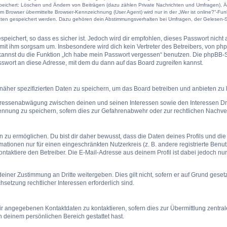
speichert: Löschen und Ändern von Beiträgen (dazu zählen Private Nachrichten und Umfragen), Ä
Browser übermittelte Browser-Kennzeichnung (User Agent) wird nur in der „Wer ist online?“-Funk
Daten gespeichert werden. Dazu gehören dein Abstimmungsverhalten bei Umfragen, der Gelesen-St
peichert, so dass es sicher ist. Jedoch wird dir empfohlen, dieses Passwort nicht
mit ihm sorgsam um. Insbesondere wird dich kein Vertreter des Betreibers, von php
 kannst du die Funktion „Ich habe mein Passwort vergessen“ benutzen. Die phpBB
swort an diese Adresse, mit dem du dann auf das Board zugreifen kannst.
näher spezifizierten Daten zu speichern, um das Board betreiben und anbieten zu
teressenabwägung zwischen deinen und seinen Interessen sowie den Interessen Dri
nnung zu speichern, sofern dies zur Gefahrenabwehr oder zur rechtlichen Nachverf
u ermöglichen. Du bist dir daher bewusst, dass die Daten deines Profils und die von
mationen nur für einen eingeschränkten Nutzerkreis (z. B. andere registrierte Benu
taktiere den Betreiber. Die E-Mail-Adresse aus deinem Profil ist dabei jedoch nu
einer Zustimmung an Dritte weitergeben. Dies gilt nicht, sofern er auf Grund gese
hsetzung rechtlicher Interessen erforderlich sind.
ir angegebenen Kontaktdaten zu kontaktieren, sofern dies zur Übermittlung zentrale
n deinem persönlichen Bereich gestattet hast.