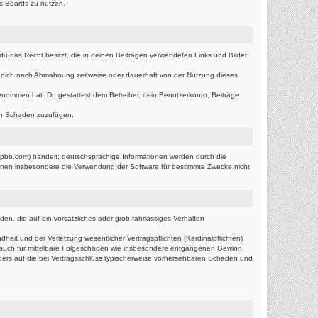
es Boards zu nutzen.
s du das Recht besitzt, die in deinen Beiträgen verwendeten Links und Bilder
r dich nach Abmahnung zeitweise oder dauerhaft von der Nutzung dieses
s genommen hat. Du gestattest dem Betreiber, dein Benutzerkonto, Beiträge
ten Schaden zuzufügen.
hpbb.com) handelt; deutschsprachige Informationen werden durch die
önnen insbesondere die Verwendung der Software für bestimmte Zwecke nicht
en, die auf ein vorsätzliches oder grob fahrlässiges Verhalten
it und der Verletzung wesentlicher Vertragspflichten (Kardinalpflichten)
lt auch für mittelbare Folgeschäden wie insbesondere entgangenen Gewinn.
bers auf die bei Vertragsschluss typischerweise vorhersehbaren Schäden und