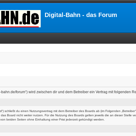
Digital-Bahn - das Forum
ital-bahn.de/forum“) wird zwischen dir und dem Betreiber ein Vertrag mit folgenden
ard“) schließt du einen Nutzungsvertrag mit dem Betreiber des Boards ab (im Folgenden „Betreibe
das Board nicht weiter nutzen. Für die Nutzung des Boards gelten jeweils die an dieser Stelle v
on beiden Seiten ohne Einhaltung einer Frist jederzeit gekündigt werden.