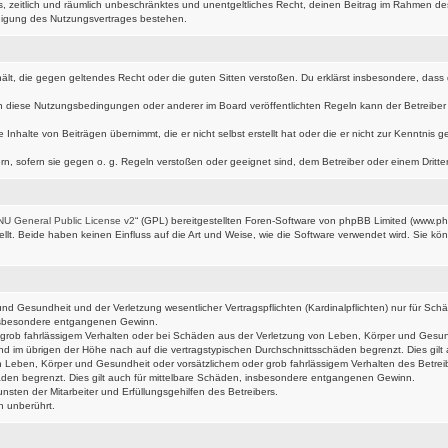
hes, zeitlich und räumlich unbeschränktes und unentgeltliches Recht, deinen Beitrag im Rahmen d
digung des Nutzungsvertrages bestehen.
nthält, die gegen geltendes Recht oder die guten Sitten verstoßen. Du erklärst insbesondere, das
n diese Nutzungsbedingungen oder anderer im Board veröffentlichten Regeln kann der Betreibe
 Inhalte von Beiträgen übernimmt, die er nicht selbst erstellt hat oder die er nicht zur Kenntni
rn, sofern sie gegen o. g. Regeln verstoßen oder geeignet sind, dem Betreiber oder einem Drit
U General Public License v2
“ (GPL) bereitgestellten Foren-Software von phpBB Limited (www.p
t. Beide haben keinen Einfluss auf die Art und Weise, wie die Software verwendet wird. Sie k
d Gesundheit und der Verletzung wesentlicher Vertragspflichten (Kardinalpflichten) nur für Schäd
 insbesondere entgangenen Gewinn.
grob fahrlässigem Verhalten oder bei Schäden aus der Verletzung von Leben, Körper und Gesundhe
nd im übrigen der Höhe nach auf die vertragstypischen Durchschnittsschäden begrenzt. Dies gi
 Leben, Körper und Gesundheit oder vorsätzlichem oder grob fahrlässigem Verhalten des Betrei
äden begrenzt. Dies gilt auch für mittelbare Schäden, insbesondere entgangenen Gewinn.
sten der Mitarbeiter und Erfüllungsgehilfen des Betreibers.
n unberührt.