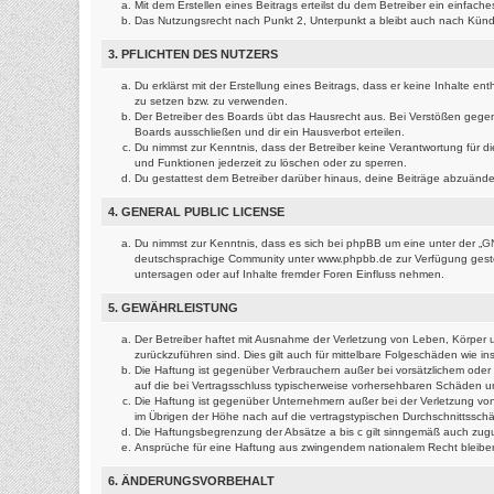
Mit dem Erstellen eines Beitrags erteilst du dem Betreiber ein einfac
Das Nutzungsrecht nach Punkt 2, Unterpunkt a bleibt auch nach Kün
3. PFLICHTEN DES NUTZERS
Du erklärst mit der Erstellung eines Beitrags, dass er keine Inhalte e
zu setzen bzw. zu verwenden.
Der Betreiber des Boards übt das Hausrecht aus. Bei Verstößen gege
Boards ausschließen und dir ein Hausverbot erteilen.
Du nimmst zur Kenntnis, dass der Betreiber keine Verantwortung für die
und Funktionen jederzeit zu löschen oder zu sperren.
Du gestattest dem Betreiber darüber hinaus, deine Beiträge abzuände
4. GENERAL PUBLIC LICENSE
Du nimmst zur Kenntnis, dass es sich bei phpBB um eine unter der „
GN
deutschsprachige Community unter www.phpbb.de zur Verfügung gestell
untersagen oder auf Inhalte fremder Foren Einfluss nehmen.
5. GEWÄHRLEISTUNG
Der Betreiber haftet mit Ausnahme der Verletzung von Leben, Körper un
zurückzuführen sind. Dies gilt auch für mittelbare Folgeschäden wie
Die Haftung ist gegenüber Verbrauchern außer bei vorsätzlichem oder 
auf die bei Vertragsschluss typischerweise vorhersehbaren Schäden u
Die Haftung ist gegenüber Unternehmern außer bei der Verletzung von
im Übrigen der Höhe nach auf die vertragstypischen Durchschnittssch
Die Haftungsbegrenzung der Absätze a bis c gilt sinngemäß auch zugun
Ansprüche für eine Haftung aus zwingendem nationalem Recht bleibe
6. ÄNDERUNGSVORBEHALT