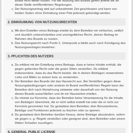
Board nicht weiter nutzen. Für die Nutzung des Boards gelten jeweils die an
dieser Stelle veröffentlichten Regelungen.
Der Nutzungsvertrag wird auf unbestimmte Zeit geschlossen und kann von
beiden Seiten ohne Einhaltung einer Frist jederzeit gekündigt werden.
2. EINRÄUMUNG VON NUTZUNGSRECHTEN
Mit dem Erstellen eines Beitrags erteilst du dem Betreiber ein einfaches, zeitlich
und räumlich unbeschränktes und unentgeltliches Recht, deinen Beitrag im
Rahmen des Boards zu nutzen.
Das Nutzungsrecht nach Punkt 2, Unterpunkt a bleibt auch nach Kündigung des
Nutzungsvertrages bestehen.
3. PFLICHTEN DES NUTZERS
Du erklärst mit der Erstellung eines Beitrags, dass er keine Inhalte enthält, die
gegen geltendes Recht oder die guten Sitten verstoßen. Du erklärst
insbesondere, dass du das Recht besitzt, die in deinen Beiträgen verwendeten
Links und Bilder zu setzen bzw. zu verwenden.
Der Betreiber des Boards übt das Hausrecht aus. Bei Verstößen gegen diese
Nutzungsbedingungen oder anderer im Board veröffentlichten Regeln kann der
Betreiber dich nach Abmahnung zeitweise oder dauerhaft von der Nutzung
dieses Boards ausschließen und dir ein Hausverbot erteilen.
Du nimmst zur Kenntnis, dass der Betreiber keine Verantwortung für die Inhalte
von Beiträgen übernimmt, die er nicht selbst erstellt hat oder die er nicht zur
Kenntnis genommen hat. Du gestattest dem Betreiber, dein Benutzerkonto,
Beiträge und Funktionen jederzeit zu löschen oder zu sperren.
Du gestattest dem Betreiber darüber hinaus, deine Beiträge abzuändern, sofern
sie gegen o. g. Regeln verstoßen oder geeignet sind, dem Betreiber oder einem
Dritten Schaden zuzufügen.
4. GENERAL PUBLIC LICENSE