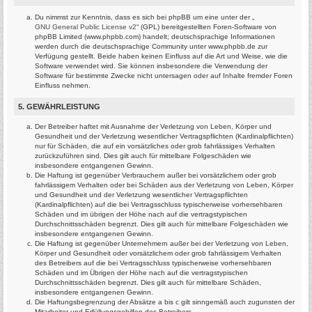
Du nimmst zur Kenntnis, dass es sich bei phpBB um eine unter der „
GNU General Public License v2
“ (GPL) bereitgestellten Foren-Software von
phpBB Limited (www.phpbb.com) handelt; deutschsprachige Informationen
werden durch die deutschsprachige Community unter www.phpbb.de zur
Verfügung gestellt. Beide haben keinen Einfluss auf die Art und Weise, wie die
Software verwendet wird. Sie können insbesondere die Verwendung der
Software für bestimmte Zwecke nicht untersagen oder auf Inhalte fremder Foren
Einfluss nehmen.
5. GEWÄHRLEISTUNG
Der Betreiber haftet mit Ausnahme der Verletzung von Leben, Körper und
Gesundheit und der Verletzung wesentlicher Vertragspflichten (Kardinalpflichten)
nur für Schäden, die auf ein vorsätzliches oder grob fahrlässiges Verhalten
zurückzuführen sind. Dies gilt auch für mittelbare Folgeschäden wie
insbesondere entgangenen Gewinn.
Die Haftung ist gegenüber Verbrauchern außer bei vorsätzlichem oder grob
fahrlässigem Verhalten oder bei Schäden aus der Verletzung von Leben, Körper
und Gesundheit und der Verletzung wesentlicher Vertragspflichten
(Kardinalpflichten) auf die bei Vertragsschluss typischerweise vorhersehbaren
Schäden und im übrigen der Höhe nach auf die vertragstypischen
Durchschnittsschäden begrenzt. Dies gilt auch für mittelbare Folgeschäden wie
insbesondere entgangenen Gewinn.
Die Haftung ist gegenüber Unternehmern außer bei der Verletzung von Leben,
Körper und Gesundheit oder vorsätzlichem oder grob fahrlässigem Verhalten
des Betreibers auf die bei Vertragsschluss typischerweise vorhersehbaren
Schäden und im Übrigen der Höhe nach auf die vertragstypischen
Durchschnittsschäden begrenzt. Dies gilt auch für mittelbare Schäden,
insbesondere entgangenen Gewinn.
Die Haftungsbegrenzung der Absätze a bis c gilt sinngemäß auch zugunsten der
Mitarbeiter und Erfüllungsgehilfen des Betreibers.