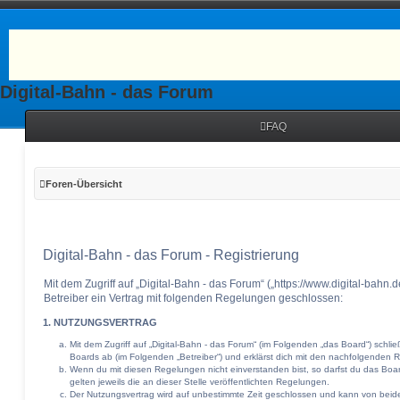
Digital-Bahn - das Forum
FAQ
Foren-Übersicht
Digital-Bahn - das Forum - Registrierung
Mit dem Zugriff auf „Digital-Bahn - das Forum“ („https://www.digital-bahn
Betreiber ein Vertrag mit folgenden Regelungen geschlossen:
1. NUTZUNGSVERTRAG
Mit dem Zugriff auf „Digital-Bahn - das Forum“ (im Folgenden „das Board“) schli
Boards ab (im Folgenden „Betreiber“) und erklärst dich mit den nachfolgenden
Wenn du mit diesen Regelungen nicht einverstanden bist, so darfst du das Boar
gelten jeweils die an dieser Stelle veröffentlichten Regelungen.
Der Nutzungsvertrag wird auf unbestimmte Zeit geschlossen und kann von beiden