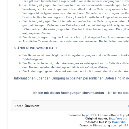
Dies gilt auch für mittelbare Folgeschäden wie insbesondere entgangenen Gew
Die Haftung ist gegenüber Verbrauchern außer bei vorsätzlichem oder grob fah
Verletzung von Leben, Körper und Gesundheit und der Verletzung wesentlicher Ve
Vertragsschluss typischerweise vorhersehbaren Schäden und im übrigen der Hö
Durchschnittsschäden begrenzt. Dies gilt auch für mittelbare Folgeschäden w
Die Haftung ist gegenüber Unternehmern außer bei der Verletzung von Leben, 
grob fahrlässigem Verhalten des Betreibers auf die bei Vertragsschluss typisc
Höhe nach auf die vertragstypischen Durchschnittsschäden begrenzt. Dies gilt 
entgangenen Gewinn.
Die Haftungsbegrenzung der Absätze a bis c gilt sinngemäß auch zugunsten der 
Ansprüche für eine Haftung aus zwingendem nationalem Recht bleiben unberüh
6. ÄNDERUNGSVORBEHALT
Der Betreiber ist berechtigt, die Nutzungsbedingungen und die Datenschutzerk
E-Mail mitgeteilt.
Der Nutzer ist berechtigt, den Änderungen zu widersprechen. Im Falle des Wide
dem Nutzer bestehende Vertragsverhältnis mit sofortiger Wirkung.
Die Änderungen gelten als anerkannt und verbindlich, wenn der Nutzer den Än
Informationen über den Umgang mit deinen persönlichen Daten sind in de
Foren-Übersicht
Powered by
phpBB
® Forum Software © php
*
Original Author:
Brad Veryard
*
Updated to 3.2 by
MannixMD
Deutsche Übersetzung durch
phpBB