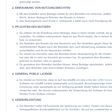
gekündigt werden.
2. EINRÄUMUNG VON NUTZUNGSRECHTEN
Mit dem Erstellen eines Beitrags erteilst du dem Betreiber ein einfaches, zeitli
Recht, deinen Beitrag im Rahmen des Boards zu nutzen.
Das Nutzungsrecht nach Punkt 2, Unterpunkt a bleibt auch nach Kündigung de
3. PFLICHTEN DES NUTZERS
Du erklärst mit der Erstellung eines Beitrags, dass er keine Inhalte enthält, di
verstoßen. Du erklärst insbesondere, dass du das Recht besitzt, die in deinen 
bzw. zu verwenden.
Der Betreiber des Boards übt das Hausrecht aus. Bei Verstößen gegen diese 
veröffentlichten Regeln kann der Betreiber dich nach Abmahnung zeitweise ode
ausschließen und dir ein Hausverbot erteilen.
Du nimmst zur Kenntnis, dass der Betreiber keine Verantwortung für die Inhalte v
hat oder die er nicht zur Kenntnis genommen hat. Du gestattest dem Betreiber,
jederzeit zu löschen oder zu sperren.
Du gestattest dem Betreiber darüber hinaus, deine Beiträge abzuändern, sofer
sind, dem Betreiber oder einem Dritten Schaden zuzufügen.
4. GENERAL PUBLIC LICENSE
Du nimmst zur Kenntnis, dass es sich bei phpBB um eine unter der „
GNU Genera
Software von phpBB Limited (www.phpbb.com) handelt; deutschsprachige Infor
Community unter www.phpbb.de zur Verfügung gestellt. Beide haben keinen Einfl
verwendet wird. Sie können insbesondere die Verwendung der Software für bes
fremder Foren Einfluss nehmen.
5. GEWÄHRLEISTUNG
Der Betreiber haftet mit Ausnahme der Verletzung von Leben, Körper und Gesun
Vertragspflichten (Kardinalpflichten) nur für Schäden, die auf ein vorsätzliches 