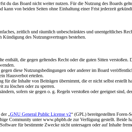
fst du das Board nicht weiter nutzen. Für die Nutzung des Boards gelten
 kann von beiden Seiten ohne Einhaltung einer Frist jederzeit gekünd
 einfaches, zeitlich und räumlich unbeschränktes und unentgeltliches R
ch Kündigung des Nutzungsvertrages bestehen.
alte enthält, die gegen geltendes Recht oder die guten Sitten verstoßen. 
rwenden.
n gegen diese Nutzungsbedingungen oder anderer im Board veröffentli
in Hausverbot erteilen.
für die Inhalte von Beiträgen übernimmt, die er nicht selbst erstellt 
it zu löschen oder zu sperren.
uändern, sofern sie gegen o. g. Regeln verstoßen oder geeignet sind, 
 der „
GNU General Public License v2
“ (GPL) bereitgestellten Foren
hige Community unter www.phpbb.de zur Verfügung gestellt. Beide hab
oftware für bestimmte Zwecke nicht untersagen oder auf Inhalte frem