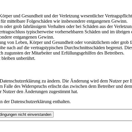
rper und Gesundheit und der Verletzung wesentlicher Vertragspflichten
ch für mittelbare Folgeschäden wie insbesondere entgangenen Gewinn.
em oder grob fahrlässigem Verhalten oder bei Schäden aus der Verletz
i Vertragsschluss typischerweise vorhersehbaren Schäden und im übrigen
besondere entgangenen Gewinn.
ng von Leben, Körper und Gesundheit oder vorsätzlichem oder grob fah
e nach auf die vertragstypischen Durchschnittsschäden begrenzt. Dies
h zugunsten der Mitarbeiter und Erfüllungsgehilfen des Betreibers.
bleiben unberührt.
e Datenschutzerklärung zu ändern. Die Änderung wird dem Nutzer per E-
m Falle des Widerspruchs erlischt das zwischen dem Betreiber und dem 
er Nutzer den Änderungen zugestimmt hat.
n der Datenschutzerklärung enthalten.