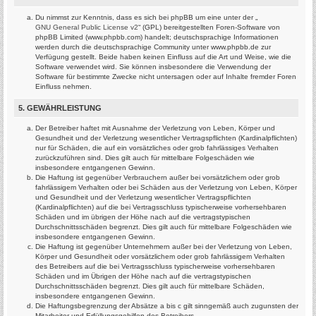
Du nimmst zur Kenntnis, dass es sich bei phpBB um eine unter der „
GNU General Public License v2
“ (GPL) bereitgestellten Foren-Software von
phpBB Limited (www.phpbb.com) handelt; deutschsprachige Informationen
werden durch die deutschsprachige Community unter www.phpbb.de zur
Verfügung gestellt. Beide haben keinen Einfluss auf die Art und Weise, wie die
Software verwendet wird. Sie können insbesondere die Verwendung der
Software für bestimmte Zwecke nicht untersagen oder auf Inhalte fremder Foren
Einfluss nehmen.
5. GEWÄHRLEISTUNG
Der Betreiber haftet mit Ausnahme der Verletzung von Leben, Körper und
Gesundheit und der Verletzung wesentlicher Vertragspflichten (Kardinalpflichten)
nur für Schäden, die auf ein vorsätzliches oder grob fahrlässiges Verhalten
zurückzuführen sind. Dies gilt auch für mittelbare Folgeschäden wie
insbesondere entgangenen Gewinn.
Die Haftung ist gegenüber Verbrauchern außer bei vorsätzlichem oder grob
fahrlässigem Verhalten oder bei Schäden aus der Verletzung von Leben, Körper
und Gesundheit und der Verletzung wesentlicher Vertragspflichten
(Kardinalpflichten) auf die bei Vertragsschluss typischerweise vorhersehbaren
Schäden und im übrigen der Höhe nach auf die vertragstypischen
Durchschnittsschäden begrenzt. Dies gilt auch für mittelbare Folgeschäden wie
insbesondere entgangenen Gewinn.
Die Haftung ist gegenüber Unternehmern außer bei der Verletzung von Leben,
Körper und Gesundheit oder vorsätzlichem oder grob fahrlässigem Verhalten
des Betreibers auf die bei Vertragsschluss typischerweise vorhersehbaren
Schäden und im Übrigen der Höhe nach auf die vertragstypischen
Durchschnittsschäden begrenzt. Dies gilt auch für mittelbare Schäden,
insbesondere entgangenen Gewinn.
Die Haftungsbegrenzung der Absätze a bis c gilt sinngemäß auch zugunsten der
Mitarbeiter und Erfüllungsgehilfen des Betreibers.