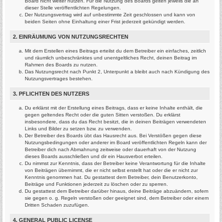
Board nicht weiter nutzen. Für die Nutzung des Boards gelten jeweils die an
dieser Stelle veröffentlichten Regelungen.
Der Nutzungsvertrag wird auf unbestimmte Zeit geschlossen und kann von
beiden Seiten ohne Einhaltung einer Frist jederzeit gekündigt werden.
2. EINRÄUMUNG VON NUTZUNGSRECHTEN
Mit dem Erstellen eines Beitrags erteilst du dem Betreiber ein einfaches, zeitlich
und räumlich unbeschränktes und unentgeltliches Recht, deinen Beitrag im
Rahmen des Boards zu nutzen.
Das Nutzungsrecht nach Punkt 2, Unterpunkt a bleibt auch nach Kündigung des
Nutzungsvertrages bestehen.
3. PFLICHTEN DES NUTZERS
Du erklärst mit der Erstellung eines Beitrags, dass er keine Inhalte enthält, die
gegen geltendes Recht oder die guten Sitten verstoßen. Du erklärst
insbesondere, dass du das Recht besitzt, die in deinen Beiträgen verwendeten
Links und Bilder zu setzen bzw. zu verwenden.
Der Betreiber des Boards übt das Hausrecht aus. Bei Verstößen gegen diese
Nutzungsbedingungen oder anderer im Board veröffentlichten Regeln kann der
Betreiber dich nach Abmahnung zeitweise oder dauerhaft von der Nutzung
dieses Boards ausschließen und dir ein Hausverbot erteilen.
Du nimmst zur Kenntnis, dass der Betreiber keine Verantwortung für die Inhalte
von Beiträgen übernimmt, die er nicht selbst erstellt hat oder die er nicht zur
Kenntnis genommen hat. Du gestattest dem Betreiber, dein Benutzerkonto,
Beiträge und Funktionen jederzeit zu löschen oder zu sperren.
Du gestattest dem Betreiber darüber hinaus, deine Beiträge abzuändern, sofern
sie gegen o. g. Regeln verstoßen oder geeignet sind, dem Betreiber oder einem
Dritten Schaden zuzufügen.
4. GENERAL PUBLIC LICENSE