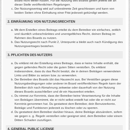
Board nicht weiter nutzen. Für die Nutzung des Boards gelten jeweils die an
dieser Stelle veröffentlichten Regelungen.
Der Nutzungsvertrag wird auf unbestimmte Zeit geschlossen und kann von
beiden Seiten ohne Einhaltung einer Frist jederzeit gekündigt werden.
2. EINRÄUMUNG VON NUTZUNGSRECHTEN
Mit dem Erstellen eines Beitrags erteilst du dem Betreiber ein einfaches, zeitlich
und räumlich unbeschränktes und unentgeltliches Recht, deinen Beitrag im
Rahmen des Boards zu nutzen.
Das Nutzungsrecht nach Punkt 2, Unterpunkt a bleibt auch nach Kündigung des
Nutzungsvertrages bestehen.
3. PFLICHTEN DES NUTZERS
Du erklärst mit der Erstellung eines Beitrags, dass er keine Inhalte enthält, die
gegen geltendes Recht oder die guten Sitten verstoßen. Du erklärst
insbesondere, dass du das Recht besitzt, die in deinen Beiträgen verwendeten
Links und Bilder zu setzen bzw. zu verwenden.
Der Betreiber des Boards übt das Hausrecht aus. Bei Verstößen gegen diese
Nutzungsbedingungen oder anderer im Board veröffentlichten Regeln kann der
Betreiber dich nach Abmahnung zeitweise oder dauerhaft von der Nutzung
dieses Boards ausschließen und dir ein Hausverbot erteilen.
Du nimmst zur Kenntnis, dass der Betreiber keine Verantwortung für die Inhalte
von Beiträgen übernimmt, die er nicht selbst erstellt hat oder die er nicht zur
Kenntnis genommen hat. Du gestattest dem Betreiber, dein Benutzerkonto,
Beiträge und Funktionen jederzeit zu löschen oder zu sperren.
Du gestattest dem Betreiber darüber hinaus, deine Beiträge abzuändern, sofern
sie gegen o. g. Regeln verstoßen oder geeignet sind, dem Betreiber oder einem
Dritten Schaden zuzufügen.
4. GENERAL PUBLIC LICENSE