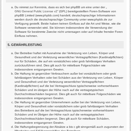
Du nimmst zur Kenntnis, dass es sich bei phpBB um eine unter der „
GNU General Public License v2
“ (GPL) bereitgestellten Foren-Software von
phpBB Limited (www.phpbb.com) handelt; deutschsprachige Informationen
werden durch die deutschsprachige Community unter www.phpbb.de zur
Verfügung gestellt. Beide haben keinen Einfluss auf die Art und Weise, wie die
Software verwendet wird. Sie können insbesondere die Verwendung der
Software für bestimmte Zwecke nicht untersagen oder auf Inhalte fremder Foren
Einfluss nehmen.
5. GEWÄHRLEISTUNG
Der Betreiber haftet mit Ausnahme der Verletzung von Leben, Körper und
Gesundheit und der Verletzung wesentlicher Vertragspflichten (Kardinalpflichten)
nur für Schäden, die auf ein vorsätzliches oder grob fahrlässiges Verhalten
zurückzuführen sind. Dies gilt auch für mittelbare Folgeschäden wie
insbesondere entgangenen Gewinn.
Die Haftung ist gegenüber Verbrauchern außer bei vorsätzlichem oder grob
fahrlässigem Verhalten oder bei Schäden aus der Verletzung von Leben, Körper
und Gesundheit und der Verletzung wesentlicher Vertragspflichten
(Kardinalpflichten) auf die bei Vertragsschluss typischerweise vorhersehbaren
Schäden und im übrigen der Höhe nach auf die vertragstypischen
Durchschnittsschäden begrenzt. Dies gilt auch für mittelbare Folgeschäden wie
insbesondere entgangenen Gewinn.
Die Haftung ist gegenüber Unternehmern außer bei der Verletzung von Leben,
Körper und Gesundheit oder vorsätzlichem oder grob fahrlässigem Verhalten
des Betreibers auf die bei Vertragsschluss typischerweise vorhersehbaren
Schäden und im Übrigen der Höhe nach auf die vertragstypischen
Durchschnittsschäden begrenzt. Dies gilt auch für mittelbare Schäden,
insbesondere entgangenen Gewinn.
Die Haftungsbegrenzung der Absätze a bis c gilt sinngemäß auch zugunsten der
Mitarbeiter und Erfüllungsgehilfen des Betreibers.