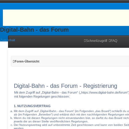
Digital-Bahn - das Forum
Zum Inhalt
Schnellzugriff
FAQ
Foren-Übersicht
Digital-Bahn - das Forum - Registrierung
Mit dem Zugriff auf „Digital-Bahn - das Forum“ („https://www.digital-bahn.de/forum
mit folgenden Regelungen geschlossen:
1. NUTZUNGSVERTRAG
Mit dem Zugriff auf „Digital-Bahn - das Forum“ (im Folgenden „das Board“) schließt du
ab (im Folgenden „Betreiber“) und erklärst dich mit den nachfolgenden Regelungen ei
Wenn du mit diesen Regelungen nicht einverstanden bist, so darfst du das Board nich
jeweils die an dieser Stelle veröffentlichten Regelungen.
Der Nutzungsvertrag wird auf unbestimmte Zeit geschlossen und kann von beiden Seite
werden.