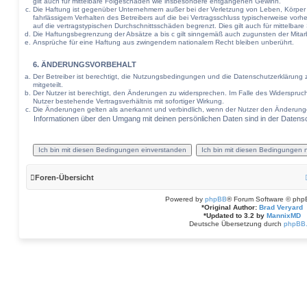
gilt auch für mittelbare Folgeschäden wie insbesondere entgangenen Gewinn.
Die Haftung ist gegenüber Unternehmern außer bei der Verletzung von Leben, Körper
fahrlässigem Verhalten des Betreibers auf die bei Vertragsschluss typischerweise v
auf die vertragstypischen Durchschnittsschäden begrenzt. Dies gilt auch für mittel
Die Haftungsbegrenzung der Absätze a bis c gilt sinngemäß auch zugunsten der Mitarbe
Ansprüche für eine Haftung aus zwingendem nationalem Recht bleiben unberührt.
6. ÄNDERUNGSVORBEHALT
Der Betreiber ist berechtigt, die Nutzungsbedingungen und die Datenschutzerklärung 
mitgeteilt.
Der Nutzer ist berechtigt, den Änderungen zu widersprechen. Im Falle des Widerspruc
Nutzer bestehende Vertragsverhältnis mit sofortiger Wirkung.
Die Änderungen gelten als anerkannt und verbindlich, wenn der Nutzer den Änderung
Informationen über den Umgang mit deinen persönlichen Daten sind in der Datensc
Foren-Übersicht
Powered by
phpBB
® Forum Software © php
*
Original Author:
Brad Veryard
*
Updated to 3.2 by
MannixMD
Deutsche Übersetzung durch
phpBB