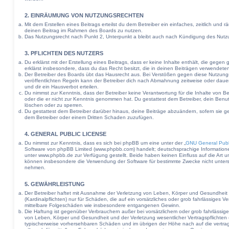
2. EINRÄUMUNG VON NUTZUNGSRECHTEN
Mit dem Erstellen eines Beitrags erteilst du dem Betreiber ein einfaches, zeitlich und
deinen Beitrag im Rahmen des Boards zu nutzen.
Das Nutzungsrecht nach Punkt 2, Unterpunkt a bleibt auch nach Kündigung des Nutz
3. PFLICHTEN DES NUTZERS
Du erklärst mit der Erstellung eines Beitrags, dass er keine Inhalte enthält, die gege
erklärst insbesondere, dass du das Recht besitzt, die in deinen Beiträgen verwendete
Der Betreiber des Boards übt das Hausrecht aus. Bei Verstößen gegen diese Nutzun
veröffentlichten Regeln kann der Betreiber dich nach Abmahnung zeitweise oder daue
und dir ein Hausverbot erteilen.
Du nimmst zur Kenntnis, dass der Betreiber keine Verantwortung für die Inhalte von Beit
oder die er nicht zur Kenntnis genommen hat. Du gestattest dem Betreiber, dein Benut
löschen oder zu sperren.
Du gestattest dem Betreiber darüber hinaus, deine Beiträge abzuändern, sofern sie g
dem Betreiber oder einem Dritten Schaden zuzufügen.
4. GENERAL PUBLIC LICENSE
Du nimmst zur Kenntnis, dass es sich bei phpBB um eine unter der „
GNU General Publ
Software von phpBB Limited (www.phpbb.com) handelt; deutschsprachige Informatio
unter www.phpbb.de zur Verfügung gestellt. Beide haben keinen Einfluss auf die Art u
können insbesondere die Verwendung der Software für bestimmte Zwecke nicht untersa
nehmen.
5. GEWÄHRLEISTUNG
Der Betreiber haftet mit Ausnahme der Verletzung von Leben, Körper und Gesundheit u
(Kardinalpflichten) nur für Schäden, die auf ein vorsätzliches oder grob fahrlässiges Ve
mittelbare Folgeschäden wie insbesondere entgangenen Gewinn.
Die Haftung ist gegenüber Verbrauchern außer bei vorsätzlichem oder grob fahrlässig
von Leben, Körper und Gesundheit und der Verletzung wesentlicher Vertragspflichten (K
typischerweise vorhersehbaren Schäden und im übrigen der Höhe nach auf die vertra