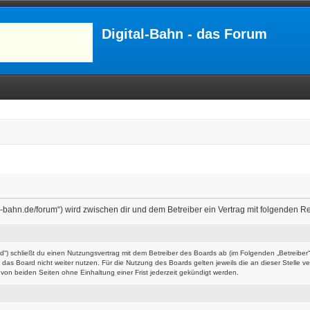
Digital-Bahn - das Forum
ital-bahn.de/forum“) wird zwischen dir und dem Betreiber ein Vertrag mit folgenden
ard“) schließt du einen Nutzungsvertrag mit dem Betreiber des Boards ab (im Folgenden „Betreibe
das Board nicht weiter nutzen. Für die Nutzung des Boards gelten jeweils die an dieser Stelle v
on beiden Seiten ohne Einhaltung einer Frist jederzeit gekündigt werden.