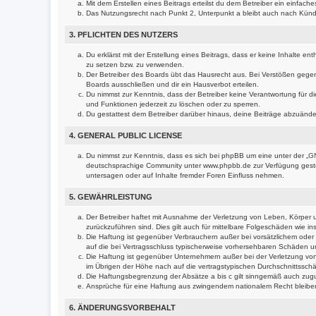
Mit dem Erstellen eines Beitrags erteilst du dem Betreiber ein einfac
Das Nutzungsrecht nach Punkt 2, Unterpunkt a bleibt auch nach Kün
3. PFLICHTEN DES NUTZERS
Du erklärst mit der Erstellung eines Beitrags, dass er keine Inhalte e
zu setzen bzw. zu verwenden.
Der Betreiber des Boards übt das Hausrecht aus. Bei Verstößen gege
Boards ausschließen und dir ein Hausverbot erteilen.
Du nimmst zur Kenntnis, dass der Betreiber keine Verantwortung für die
und Funktionen jederzeit zu löschen oder zu sperren.
Du gestattest dem Betreiber darüber hinaus, deine Beiträge abzuände
4. GENERAL PUBLIC LICENSE
Du nimmst zur Kenntnis, dass es sich bei phpBB um eine unter der „
GN
deutschsprachige Community unter www.phpbb.de zur Verfügung gestell
untersagen oder auf Inhalte fremder Foren Einfluss nehmen.
5. GEWÄHRLEISTUNG
Der Betreiber haftet mit Ausnahme der Verletzung von Leben, Körper un
zurückzuführen sind. Dies gilt auch für mittelbare Folgeschäden wie
Die Haftung ist gegenüber Verbrauchern außer bei vorsätzlichem oder 
auf die bei Vertragsschluss typischerweise vorhersehbaren Schäden u
Die Haftung ist gegenüber Unternehmern außer bei der Verletzung von
im Übrigen der Höhe nach auf die vertragstypischen Durchschnittssch
Die Haftungsbegrenzung der Absätze a bis c gilt sinngemäß auch zugun
Ansprüche für eine Haftung aus zwingendem nationalem Recht bleibe
6. ÄNDERUNGSVORBEHALT