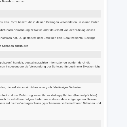
es Boards zu nutzen.
s du das Recht besitzt, die in deinen Beiträgen verwendeten Links und Bilder
r dich nach Abmahnung zeitweise oder dauerhaft von der Nutzung dieses
s genommen hat. Du gestattest dem Betreiber, dein Benutzerkonto, Beiträge
ten Schaden zuzufügen.
hpbb.com) handelt; deutschsprachige Informationen werden durch die
önnen insbesondere die Verwendung der Software für bestimmte Zwecke nicht
en, die auf ein vorsätzliches oder grob fahrlässiges Verhalten
it und der Verletzung wesentlicher Vertragspflichten (Kardinalpflichten)
lt auch für mittelbare Folgeschäden wie insbesondere entgangenen Gewinn.
bers auf die bei Vertragsschluss typischerweise vorhersehbaren Schäden und