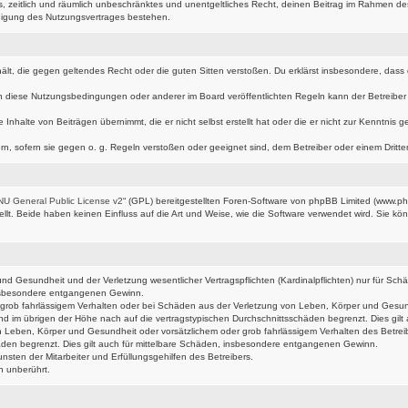
hes, zeitlich und räumlich unbeschränktes und unentgeltliches Recht, deinen Beitrag im Rahmen d
digung des Nutzungsvertrages bestehen.
nthält, die gegen geltendes Recht oder die guten Sitten verstoßen. Du erklärst insbesondere, das
n diese Nutzungsbedingungen oder anderer im Board veröffentlichten Regeln kann der Betreibe
 Inhalte von Beiträgen übernimmt, die er nicht selbst erstellt hat oder die er nicht zur Kenntni
rn, sofern sie gegen o. g. Regeln verstoßen oder geeignet sind, dem Betreiber oder einem Drit
U General Public License v2
“ (GPL) bereitgestellten Foren-Software von phpBB Limited (www.p
t. Beide haben keinen Einfluss auf die Art und Weise, wie die Software verwendet wird. Sie k
d Gesundheit und der Verletzung wesentlicher Vertragspflichten (Kardinalpflichten) nur für Schäd
 insbesondere entgangenen Gewinn.
grob fahrlässigem Verhalten oder bei Schäden aus der Verletzung von Leben, Körper und Gesundhe
nd im übrigen der Höhe nach auf die vertragstypischen Durchschnittsschäden begrenzt. Dies gi
 Leben, Körper und Gesundheit oder vorsätzlichem oder grob fahrlässigem Verhalten des Betrei
äden begrenzt. Dies gilt auch für mittelbare Schäden, insbesondere entgangenen Gewinn.
sten der Mitarbeiter und Erfüllungsgehilfen des Betreibers.
n unberührt.