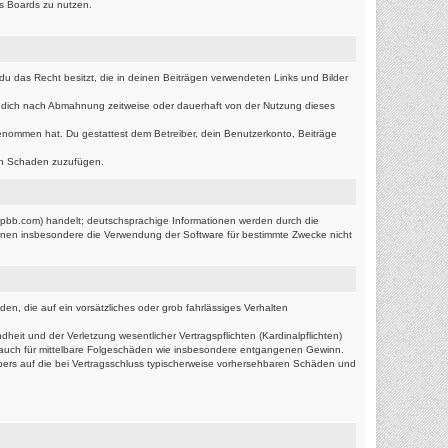
es Boards zu nutzen.
s du das Recht besitzt, die in deinen Beiträgen verwendeten Links und Bilder
r dich nach Abmahnung zeitweise oder dauerhaft von der Nutzung dieses
s genommen hat. Du gestattest dem Betreiber, dein Benutzerkonto, Beiträge
ten Schaden zuzufügen.
hpbb.com) handelt; deutschsprachige Informationen werden durch die
önnen insbesondere die Verwendung der Software für bestimmte Zwecke nicht
en, die auf ein vorsätzliches oder grob fahrlässiges Verhalten
it und der Verletzung wesentlicher Vertragspflichten (Kardinalpflichten)
lt auch für mittelbare Folgeschäden wie insbesondere entgangenen Gewinn.
bers auf die bei Vertragsschluss typischerweise vorhersehbaren Schäden und