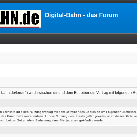
Digital-Bahn - das Forum
ital-bahn.de/forum“) wird zwischen dir und dem Betreiber ein Vertrag mit folgenden
ard“) schließt du einen Nutzungsvertrag mit dem Betreiber des Boards ab (im Folgenden „Betreibe
das Board nicht weiter nutzen. Für die Nutzung des Boards gelten jeweils die an dieser Stelle v
on beiden Seiten ohne Einhaltung einer Frist jederzeit gekündigt werden.