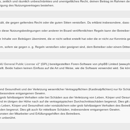
hes, zeitlich und räumlich unbeschränktes und unentgeltliches Recht, deinen Beitrag im Rahmen d
digung des Nutzungsvertrages bestehen.
nthält, die gegen geltendes Recht oder die guten Sitten verstoßen. Du erklärst insbesondere, das
n diese Nutzungsbedingungen oder anderer im Board veröffentlichten Regeln kann der Betreibe
 Inhalte von Beiträgen übernimmt, die er nicht selbst erstellt hat oder die er nicht zur Kenntni
rn, sofern sie gegen o. g. Regeln verstoßen oder geeignet sind, dem Betreiber oder einem Drit
U General Public License v2
“ (GPL) bereitgestellten Foren-Software von phpBB Limited (www.p
t. Beide haben keinen Einfluss auf die Art und Weise, wie die Software verwendet wird. Sie k
d Gesundheit und der Verletzung wesentlicher Vertragspflichten (Kardinalpflichten) nur für Schäd
 insbesondere entgangenen Gewinn.
grob fahrlässigem Verhalten oder bei Schäden aus der Verletzung von Leben, Körper und Gesundhe
nd im übrigen der Höhe nach auf die vertragstypischen Durchschnittsschäden begrenzt. Dies gi
 Leben, Körper und Gesundheit oder vorsätzlichem oder grob fahrlässigem Verhalten des Betrei
äden begrenzt. Dies gilt auch für mittelbare Schäden, insbesondere entgangenen Gewinn.
sten der Mitarbeiter und Erfüllungsgehilfen des Betreibers.
n unberührt.