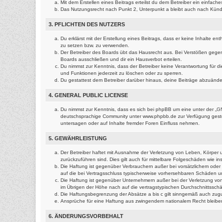
Mit dem Erstellen eines Beitrags erteilst du dem Betreiber ein einfac
Das Nutzungsrecht nach Punkt 2, Unterpunkt a bleibt auch nach Kün
3. PFLICHTEN DES NUTZERS
Du erklärst mit der Erstellung eines Beitrags, dass er keine Inhalte e
zu setzen bzw. zu verwenden.
Der Betreiber des Boards übt das Hausrecht aus. Bei Verstößen gege
Boards ausschließen und dir ein Hausverbot erteilen.
Du nimmst zur Kenntnis, dass der Betreiber keine Verantwortung für die
und Funktionen jederzeit zu löschen oder zu sperren.
Du gestattest dem Betreiber darüber hinaus, deine Beiträge abzuände
4. GENERAL PUBLIC LICENSE
Du nimmst zur Kenntnis, dass es sich bei phpBB um eine unter der „
GN
deutschsprachige Community unter www.phpbb.de zur Verfügung gestell
untersagen oder auf Inhalte fremder Foren Einfluss nehmen.
5. GEWÄHRLEISTUNG
Der Betreiber haftet mit Ausnahme der Verletzung von Leben, Körper un
zurückzuführen sind. Dies gilt auch für mittelbare Folgeschäden wie
Die Haftung ist gegenüber Verbrauchern außer bei vorsätzlichem oder 
auf die bei Vertragsschluss typischerweise vorhersehbaren Schäden u
Die Haftung ist gegenüber Unternehmern außer bei der Verletzung von
im Übrigen der Höhe nach auf die vertragstypischen Durchschnittssch
Die Haftungsbegrenzung der Absätze a bis c gilt sinngemäß auch zugun
Ansprüche für eine Haftung aus zwingendem nationalem Recht bleibe
6. ÄNDERUNGSVORBEHALT