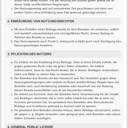
Board nicht weiter nutzen. Für die Nutzung des Boards gelten jeweils die an
dieser Stelle veröffentlichten Regelungen.
Der Nutzungsvertrag wird auf unbestimmte Zeit geschlossen und kann von
beiden Seiten ohne Einhaltung einer Frist jederzeit gekündigt werden.
2. EINRÄUMUNG VON NUTZUNGSRECHTEN
Mit dem Erstellen eines Beitrags erteilst du dem Betreiber ein einfaches, zeitlich
und räumlich unbeschränktes und unentgeltliches Recht, deinen Beitrag im
Rahmen des Boards zu nutzen.
Das Nutzungsrecht nach Punkt 2, Unterpunkt a bleibt auch nach Kündigung des
Nutzungsvertrages bestehen.
3. PFLICHTEN DES NUTZERS
Du erklärst mit der Erstellung eines Beitrags, dass er keine Inhalte enthält, die
gegen geltendes Recht oder die guten Sitten verstoßen. Du erklärst
insbesondere, dass du das Recht besitzt, die in deinen Beiträgen verwendeten
Links und Bilder zu setzen bzw. zu verwenden.
Der Betreiber des Boards übt das Hausrecht aus. Bei Verstößen gegen diese
Nutzungsbedingungen oder anderer im Board veröffentlichten Regeln kann der
Betreiber dich nach Abmahnung zeitweise oder dauerhaft von der Nutzung
dieses Boards ausschließen und dir ein Hausverbot erteilen.
Du nimmst zur Kenntnis, dass der Betreiber keine Verantwortung für die Inhalte
von Beiträgen übernimmt, die er nicht selbst erstellt hat oder die er nicht zur
Kenntnis genommen hat. Du gestattest dem Betreiber, dein Benutzerkonto,
Beiträge und Funktionen jederzeit zu löschen oder zu sperren.
Du gestattest dem Betreiber darüber hinaus, deine Beiträge abzuändern, sofern
sie gegen o. g. Regeln verstoßen oder geeignet sind, dem Betreiber oder einem
Dritten Schaden zuzufügen.
4. GENERAL PUBLIC LICENSE