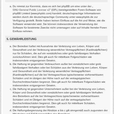
Du nimmst zur Kenntnis, dass es sich bei phpBB um eine unter der „
GNU General Public License v2
“ (GPL) bereitgestellten Foren-Software von
phpBB Limited (www.phpbb.com) handelt; deutschsprachige Informationen
werden durch die deutschsprachige Community unter www.phpbb.de zur
Verfügung gestellt. Beide haben keinen Einfluss auf die Art und Weise, wie die
Software verwendet wird. Sie können insbesondere die Verwendung der
Software für bestimmte Zwecke nicht untersagen oder auf Inhalte fremder Foren
Einfluss nehmen.
5. GEWÄHRLEISTUNG
Der Betreiber haftet mit Ausnahme der Verletzung von Leben, Körper und
Gesundheit und der Verletzung wesentlicher Vertragspflichten (Kardinalpflichten)
nur für Schäden, die auf ein vorsätzliches oder grob fahrlässiges Verhalten
zurückzuführen sind. Dies gilt auch für mittelbare Folgeschäden wie
insbesondere entgangenen Gewinn.
Die Haftung ist gegenüber Verbrauchern außer bei vorsätzlichem oder grob
fahrlässigem Verhalten oder bei Schäden aus der Verletzung von Leben, Körper
und Gesundheit und der Verletzung wesentlicher Vertragspflichten
(Kardinalpflichten) auf die bei Vertragsschluss typischerweise vorhersehbaren
Schäden und im übrigen der Höhe nach auf die vertragstypischen
Durchschnittsschäden begrenzt. Dies gilt auch für mittelbare Folgeschäden wie
insbesondere entgangenen Gewinn.
Die Haftung ist gegenüber Unternehmern außer bei der Verletzung von Leben,
Körper und Gesundheit oder vorsätzlichem oder grob fahrlässigem Verhalten
des Betreibers auf die bei Vertragsschluss typischerweise vorhersehbaren
Schäden und im Übrigen der Höhe nach auf die vertragstypischen
Durchschnittsschäden begrenzt. Dies gilt auch für mittelbare Schäden,
insbesondere entgangenen Gewinn.
Die Haftungsbegrenzung der Absätze a bis c gilt sinngemäß auch zugunsten der
Mitarbeiter und Erfüllungsgehilfen des Betreibers.