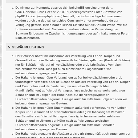
Du nimmst zur Kenntnis, dass es sich bei phpBB um eine unter der „
GNU General Public License v2
“ (GPL) bereitgestellten Foren-Software von
phpBB Limited (www.phpbb.com) handelt; deutschsprachige Informationen
werden durch die deutschsprachige Community unter www.phpbb.de zur
Verfügung gestellt. Beide haben keinen Einfluss auf die Art und Weise, wie die
Software verwendet wird. Sie können insbesondere die Verwendung der
Software für bestimmte Zwecke nicht untersagen oder auf Inhalte fremder Foren
Einfluss nehmen.
5. GEWÄHRLEISTUNG
Der Betreiber haftet mit Ausnahme der Verletzung von Leben, Körper und
Gesundheit und der Verletzung wesentlicher Vertragspflichten (Kardinalpflichten)
nur für Schäden, die auf ein vorsätzliches oder grob fahrlässiges Verhalten
zurückzuführen sind. Dies gilt auch für mittelbare Folgeschäden wie
insbesondere entgangenen Gewinn.
Die Haftung ist gegenüber Verbrauchern außer bei vorsätzlichem oder grob
fahrlässigem Verhalten oder bei Schäden aus der Verletzung von Leben, Körper
und Gesundheit und der Verletzung wesentlicher Vertragspflichten
(Kardinalpflichten) auf die bei Vertragsschluss typischerweise vorhersehbaren
Schäden und im übrigen der Höhe nach auf die vertragstypischen
Durchschnittsschäden begrenzt. Dies gilt auch für mittelbare Folgeschäden wie
insbesondere entgangenen Gewinn.
Die Haftung ist gegenüber Unternehmern außer bei der Verletzung von Leben,
Körper und Gesundheit oder vorsätzlichem oder grob fahrlässigem Verhalten
des Betreibers auf die bei Vertragsschluss typischerweise vorhersehbaren
Schäden und im Übrigen der Höhe nach auf die vertragstypischen
Durchschnittsschäden begrenzt. Dies gilt auch für mittelbare Schäden,
insbesondere entgangenen Gewinn.
Die Haftungsbegrenzung der Absätze a bis c gilt sinngemäß auch zugunsten der
Mitarbeiter und Erfüllungsgehilfen des Betreibers.