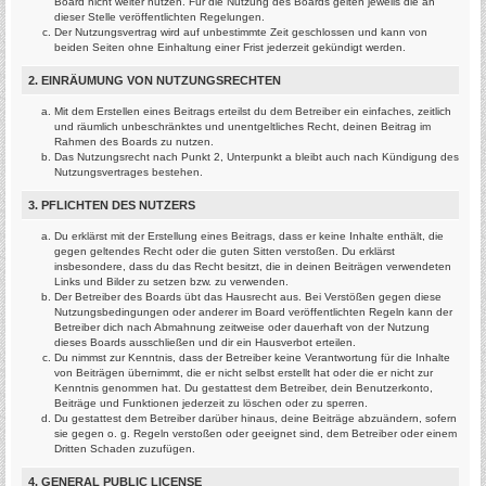
Board nicht weiter nutzen. Für die Nutzung des Boards gelten jeweils die an
dieser Stelle veröffentlichten Regelungen.
Der Nutzungsvertrag wird auf unbestimmte Zeit geschlossen und kann von
beiden Seiten ohne Einhaltung einer Frist jederzeit gekündigt werden.
2. EINRÄUMUNG VON NUTZUNGSRECHTEN
Mit dem Erstellen eines Beitrags erteilst du dem Betreiber ein einfaches, zeitlich
und räumlich unbeschränktes und unentgeltliches Recht, deinen Beitrag im
Rahmen des Boards zu nutzen.
Das Nutzungsrecht nach Punkt 2, Unterpunkt a bleibt auch nach Kündigung des
Nutzungsvertrages bestehen.
3. PFLICHTEN DES NUTZERS
Du erklärst mit der Erstellung eines Beitrags, dass er keine Inhalte enthält, die
gegen geltendes Recht oder die guten Sitten verstoßen. Du erklärst
insbesondere, dass du das Recht besitzt, die in deinen Beiträgen verwendeten
Links und Bilder zu setzen bzw. zu verwenden.
Der Betreiber des Boards übt das Hausrecht aus. Bei Verstößen gegen diese
Nutzungsbedingungen oder anderer im Board veröffentlichten Regeln kann der
Betreiber dich nach Abmahnung zeitweise oder dauerhaft von der Nutzung
dieses Boards ausschließen und dir ein Hausverbot erteilen.
Du nimmst zur Kenntnis, dass der Betreiber keine Verantwortung für die Inhalte
von Beiträgen übernimmt, die er nicht selbst erstellt hat oder die er nicht zur
Kenntnis genommen hat. Du gestattest dem Betreiber, dein Benutzerkonto,
Beiträge und Funktionen jederzeit zu löschen oder zu sperren.
Du gestattest dem Betreiber darüber hinaus, deine Beiträge abzuändern, sofern
sie gegen o. g. Regeln verstoßen oder geeignet sind, dem Betreiber oder einem
Dritten Schaden zuzufügen.
4. GENERAL PUBLIC LICENSE