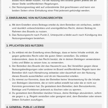
Board nicht weiter nutzen. Für die Nutzung des Boards gelten jeweils die an
dieser Stelle veröffentlichten Regelungen.
Der Nutzungsvertrag wird auf unbestimmte Zeit geschlossen und kann von
beiden Seiten ohne Einhaltung einer Frist jederzeit gekündigt werden.
2. EINRÄUMUNG VON NUTZUNGSRECHTEN
Mit dem Erstellen eines Beitrags erteilst du dem Betreiber ein einfaches, zeitlich
und räumlich unbeschränktes und unentgeltliches Recht, deinen Beitrag im
Rahmen des Boards zu nutzen.
Das Nutzungsrecht nach Punkt 2, Unterpunkt a bleibt auch nach Kündigung des
Nutzungsvertrages bestehen.
3. PFLICHTEN DES NUTZERS
Du erklärst mit der Erstellung eines Beitrags, dass er keine Inhalte enthält, die
gegen geltendes Recht oder die guten Sitten verstoßen. Du erklärst
insbesondere, dass du das Recht besitzt, die in deinen Beiträgen verwendeten
Links und Bilder zu setzen bzw. zu verwenden.
Der Betreiber des Boards übt das Hausrecht aus. Bei Verstößen gegen diese
Nutzungsbedingungen oder anderer im Board veröffentlichten Regeln kann der
Betreiber dich nach Abmahnung zeitweise oder dauerhaft von der Nutzung
dieses Boards ausschließen und dir ein Hausverbot erteilen.
Du nimmst zur Kenntnis, dass der Betreiber keine Verantwortung für die Inhalte
von Beiträgen übernimmt, die er nicht selbst erstellt hat oder die er nicht zur
Kenntnis genommen hat. Du gestattest dem Betreiber, dein Benutzerkonto,
Beiträge und Funktionen jederzeit zu löschen oder zu sperren.
Du gestattest dem Betreiber darüber hinaus, deine Beiträge abzuändern, sofern
sie gegen o. g. Regeln verstoßen oder geeignet sind, dem Betreiber oder einem
Dritten Schaden zuzufügen.
4. GENERAL PUBLIC LICENSE