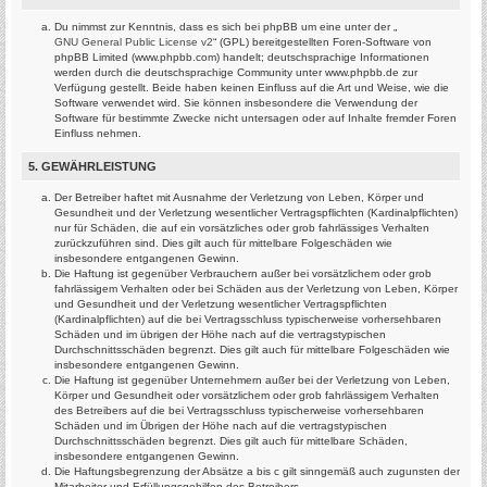
Du nimmst zur Kenntnis, dass es sich bei phpBB um eine unter der „
GNU General Public License v2
“ (GPL) bereitgestellten Foren-Software von
phpBB Limited (www.phpbb.com) handelt; deutschsprachige Informationen
werden durch die deutschsprachige Community unter www.phpbb.de zur
Verfügung gestellt. Beide haben keinen Einfluss auf die Art und Weise, wie die
Software verwendet wird. Sie können insbesondere die Verwendung der
Software für bestimmte Zwecke nicht untersagen oder auf Inhalte fremder Foren
Einfluss nehmen.
5. GEWÄHRLEISTUNG
Der Betreiber haftet mit Ausnahme der Verletzung von Leben, Körper und
Gesundheit und der Verletzung wesentlicher Vertragspflichten (Kardinalpflichten)
nur für Schäden, die auf ein vorsätzliches oder grob fahrlässiges Verhalten
zurückzuführen sind. Dies gilt auch für mittelbare Folgeschäden wie
insbesondere entgangenen Gewinn.
Die Haftung ist gegenüber Verbrauchern außer bei vorsätzlichem oder grob
fahrlässigem Verhalten oder bei Schäden aus der Verletzung von Leben, Körper
und Gesundheit und der Verletzung wesentlicher Vertragspflichten
(Kardinalpflichten) auf die bei Vertragsschluss typischerweise vorhersehbaren
Schäden und im übrigen der Höhe nach auf die vertragstypischen
Durchschnittsschäden begrenzt. Dies gilt auch für mittelbare Folgeschäden wie
insbesondere entgangenen Gewinn.
Die Haftung ist gegenüber Unternehmern außer bei der Verletzung von Leben,
Körper und Gesundheit oder vorsätzlichem oder grob fahrlässigem Verhalten
des Betreibers auf die bei Vertragsschluss typischerweise vorhersehbaren
Schäden und im Übrigen der Höhe nach auf die vertragstypischen
Durchschnittsschäden begrenzt. Dies gilt auch für mittelbare Schäden,
insbesondere entgangenen Gewinn.
Die Haftungsbegrenzung der Absätze a bis c gilt sinngemäß auch zugunsten der
Mitarbeiter und Erfüllungsgehilfen des Betreibers.