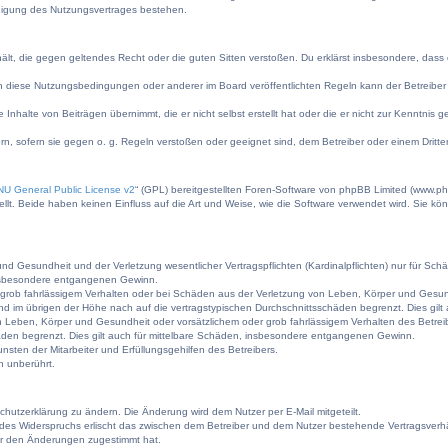
digung des Nutzungsvertrages bestehen.
nthält, die gegen geltendes Recht oder die guten Sitten verstoßen. Du erklärst insbesondere, das
n diese Nutzungsbedingungen oder anderer im Board veröffentlichten Regeln kann der Betreibe
 Inhalte von Beiträgen übernimmt, die er nicht selbst erstellt hat oder die er nicht zur Kenntni
rn, sofern sie gegen o. g. Regeln verstoßen oder geeignet sind, dem Betreiber oder einem Drit
U General Public License v2
“ (GPL) bereitgestellten Foren-Software von phpBB Limited (www.p
t. Beide haben keinen Einfluss auf die Art und Weise, wie die Software verwendet wird. Sie k
d Gesundheit und der Verletzung wesentlicher Vertragspflichten (Kardinalpflichten) nur für Schäd
 insbesondere entgangenen Gewinn.
grob fahrlässigem Verhalten oder bei Schäden aus der Verletzung von Leben, Körper und Gesundhe
nd im übrigen der Höhe nach auf die vertragstypischen Durchschnittsschäden begrenzt. Dies gi
 Leben, Körper und Gesundheit oder vorsätzlichem oder grob fahrlässigem Verhalten des Betrei
äden begrenzt. Dies gilt auch für mittelbare Schäden, insbesondere entgangenen Gewinn.
sten der Mitarbeiter und Erfüllungsgehilfen des Betreibers.
n unberührt.
chutzerklärung zu ändern. Die Änderung wird dem Nutzer per E-Mail mitgeteilt.
 des Widerspruchs erlischt das zwischen dem Betreiber und dem Nutzer bestehende Vertragsverhält
er den Änderungen zugestimmt hat.