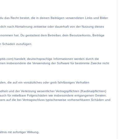
s du das Recht besitzt, die in deinen Beiträgen verwendeten Links und Bilder
r dich nach Abmahnung zeitweise oder dauerhaft von der Nutzung dieses
s genommen hat. Du gestattest dem Betreiber, dein Benutzerkonto, Beiträge
ten Schaden zuzufügen.
hpbb.com) handelt; deutschsprachige Informationen werden durch die
önnen insbesondere die Verwendung der Software für bestimmte Zwecke nicht
en, die auf ein vorsätzliches oder grob fahrlässiges Verhalten
it und der Verletzung wesentlicher Vertragspflichten (Kardinalpflichten)
lt auch für mittelbare Folgeschäden wie insbesondere entgangenen Gewinn.
bers auf die bei Vertragsschluss typischerweise vorhersehbaren Schäden und
nis mit sofortiger Wirkung.