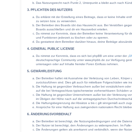
Das Nutzungsrecht nach Punkt 2, Unterpunkt a bleibt auch nach Kün
3. PFLICHTEN DES NUTZERS
Du erklärst mit der Erstellung eines Beitrags, dass er keine Inhalte e
zu setzen bzw. zu verwenden.
Der Betreiber des Boards übt das Hausrecht aus. Bei Verstößen gege
Boards ausschließen und dir ein Hausverbot erteilen.
Du nimmst zur Kenntnis, dass der Betreiber keine Verantwortung für die
und Funktionen jederzeit zu löschen oder zu sperren.
Du gestattest dem Betreiber darüber hinaus, deine Beiträge abzuände
4. GENERAL PUBLIC LICENSE
Du nimmst zur Kenntnis, dass es sich bei phpBB um eine unter der „
GN
deutschsprachige Community unter www.phpbb.de zur Verfügung gestell
untersagen oder auf Inhalte fremder Foren Einfluss nehmen.
5. GEWÄHRLEISTUNG
Der Betreiber haftet mit Ausnahme der Verletzung von Leben, Körper un
zurückzuführen sind. Dies gilt auch für mittelbare Folgeschäden wie
Die Haftung ist gegenüber Verbrauchern außer bei vorsätzlichem oder 
auf die bei Vertragsschluss typischerweise vorhersehbaren Schäden u
Die Haftung ist gegenüber Unternehmern außer bei der Verletzung von
im Übrigen der Höhe nach auf die vertragstypischen Durchschnittssch
Die Haftungsbegrenzung der Absätze a bis c gilt sinngemäß auch zugun
Ansprüche für eine Haftung aus zwingendem nationalem Recht bleibe
6. ÄNDERUNGSVORBEHALT
Der Betreiber ist berechtigt, die Nutzungsbedingungen und die Datens
Der Nutzer ist berechtigt, den Änderungen zu widersprechen. Im Falle
Die Änderungen gelten als anerkannt und verbindlich, wenn der Nutz