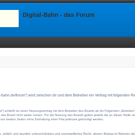
Digital-Bahn - das Forum
ital-bahn.de/forum“) wird zwischen dir und dem Betreiber ein Vertrag mit folgenden
ard“) schließt du einen Nutzungsvertrag mit dem Betreiber des Boards ab (im Folgenden „Betreibe
das Board nicht weiter nutzen. Für die Nutzung des Boards gelten jeweils die an dieser Stelle v
on beiden Seiten ohne Einhaltung einer Frist jederzeit gekündigt werden.
hes, zeitlich und räumlich unbeschränktes und unentgeltliches Recht, deinen Beitrag im Rahmen d