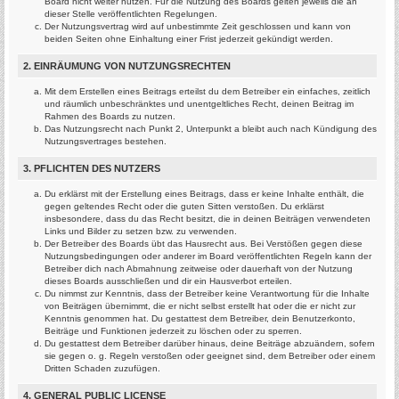
Board nicht weiter nutzen. Für die Nutzung des Boards gelten jeweils die an
dieser Stelle veröffentlichten Regelungen.
Der Nutzungsvertrag wird auf unbestimmte Zeit geschlossen und kann von
beiden Seiten ohne Einhaltung einer Frist jederzeit gekündigt werden.
2. EINRÄUMUNG VON NUTZUNGSRECHTEN
Mit dem Erstellen eines Beitrags erteilst du dem Betreiber ein einfaches, zeitlich
und räumlich unbeschränktes und unentgeltliches Recht, deinen Beitrag im
Rahmen des Boards zu nutzen.
Das Nutzungsrecht nach Punkt 2, Unterpunkt a bleibt auch nach Kündigung des
Nutzungsvertrages bestehen.
3. PFLICHTEN DES NUTZERS
Du erklärst mit der Erstellung eines Beitrags, dass er keine Inhalte enthält, die
gegen geltendes Recht oder die guten Sitten verstoßen. Du erklärst
insbesondere, dass du das Recht besitzt, die in deinen Beiträgen verwendeten
Links und Bilder zu setzen bzw. zu verwenden.
Der Betreiber des Boards übt das Hausrecht aus. Bei Verstößen gegen diese
Nutzungsbedingungen oder anderer im Board veröffentlichten Regeln kann der
Betreiber dich nach Abmahnung zeitweise oder dauerhaft von der Nutzung
dieses Boards ausschließen und dir ein Hausverbot erteilen.
Du nimmst zur Kenntnis, dass der Betreiber keine Verantwortung für die Inhalte
von Beiträgen übernimmt, die er nicht selbst erstellt hat oder die er nicht zur
Kenntnis genommen hat. Du gestattest dem Betreiber, dein Benutzerkonto,
Beiträge und Funktionen jederzeit zu löschen oder zu sperren.
Du gestattest dem Betreiber darüber hinaus, deine Beiträge abzuändern, sofern
sie gegen o. g. Regeln verstoßen oder geeignet sind, dem Betreiber oder einem
Dritten Schaden zuzufügen.
4. GENERAL PUBLIC LICENSE