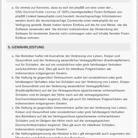
Du nimmst zur Kenntnis, dass es sich bei phpBB um eine unter der „
GNU General Public License v2
“ (GPL) bereitgestellten Foren-Software von
phpBB Limited (www.phpbb.com) handelt; deutschsprachige Informationen
werden durch die deutschsprachige Community unter www.phpbb.de zur
Verfügung gestellt. Beide haben keinen Einfluss auf die Art und Weise, wie die
Software verwendet wird. Sie können insbesondere die Verwendung der
Software für bestimmte Zwecke nicht untersagen oder auf Inhalte fremder Foren
Einfluss nehmen.
5. GEWÄHRLEISTUNG
Der Betreiber haftet mit Ausnahme der Verletzung von Leben, Körper und
Gesundheit und der Verletzung wesentlicher Vertragspflichten (Kardinalpflichten)
nur für Schäden, die auf ein vorsätzliches oder grob fahrlässiges Verhalten
zurückzuführen sind. Dies gilt auch für mittelbare Folgeschäden wie
insbesondere entgangenen Gewinn.
Die Haftung ist gegenüber Verbrauchern außer bei vorsätzlichem oder grob
fahrlässigem Verhalten oder bei Schäden aus der Verletzung von Leben, Körper
und Gesundheit und der Verletzung wesentlicher Vertragspflichten
(Kardinalpflichten) auf die bei Vertragsschluss typischerweise vorhersehbaren
Schäden und im übrigen der Höhe nach auf die vertragstypischen
Durchschnittsschäden begrenzt. Dies gilt auch für mittelbare Folgeschäden wie
insbesondere entgangenen Gewinn.
Die Haftung ist gegenüber Unternehmern außer bei der Verletzung von Leben,
Körper und Gesundheit oder vorsätzlichem oder grob fahrlässigem Verhalten
des Betreibers auf die bei Vertragsschluss typischerweise vorhersehbaren
Schäden und im Übrigen der Höhe nach auf die vertragstypischen
Durchschnittsschäden begrenzt. Dies gilt auch für mittelbare Schäden,
insbesondere entgangenen Gewinn.
Die Haftungsbegrenzung der Absätze a bis c gilt sinngemäß auch zugunsten der
Mitarbeiter und Erfüllungsgehilfen des Betreibers.