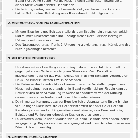
Board nicht weiter nutzen. Für die Nutzung des Boards gelten jeweils die an
dieser Stelle veröffentlichten Regelungen.
Der Nutzungsvertrag wird auf unbestimmte Zeit geschlossen und kann von
beiden Seiten ohne Einhaltung einer Frist jederzeit gekündigt werden.
2. EINRÄUMUNG VON NUTZUNGSRECHTEN
Mit dem Erstellen eines Beitrags erteilst du dem Betreiber ein einfaches, zeitlich
und räumlich unbeschränktes und unentgeltliches Recht, deinen Beitrag im
Rahmen des Boards zu nutzen.
Das Nutzungsrecht nach Punkt 2, Unterpunkt a bleibt auch nach Kündigung des
Nutzungsvertrages bestehen.
3. PFLICHTEN DES NUTZERS
Du erklärst mit der Erstellung eines Beitrags, dass er keine Inhalte enthält, die
gegen geltendes Recht oder die guten Sitten verstoßen. Du erklärst
insbesondere, dass du das Recht besitzt, die in deinen Beiträgen verwendeten
Links und Bilder zu setzen bzw. zu verwenden.
Der Betreiber des Boards übt das Hausrecht aus. Bei Verstößen gegen diese
Nutzungsbedingungen oder anderer im Board veröffentlichten Regeln kann der
Betreiber dich nach Abmahnung zeitweise oder dauerhaft von der Nutzung
dieses Boards ausschließen und dir ein Hausverbot erteilen.
Du nimmst zur Kenntnis, dass der Betreiber keine Verantwortung für die Inhalte
von Beiträgen übernimmt, die er nicht selbst erstellt hat oder die er nicht zur
Kenntnis genommen hat. Du gestattest dem Betreiber, dein Benutzerkonto,
Beiträge und Funktionen jederzeit zu löschen oder zu sperren.
Du gestattest dem Betreiber darüber hinaus, deine Beiträge abzuändern, sofern
sie gegen o. g. Regeln verstoßen oder geeignet sind, dem Betreiber oder einem
Dritten Schaden zuzufügen.
4. GENERAL PUBLIC LICENSE