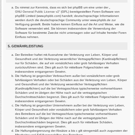
Du nimmst zur Kenntnis, dass es sich bei phpBB um eine unter der „
GNU General Public License v2
“ (GPL) bereitgestellten Foren-Software von
phpBB Limited (www.phpbb.com) handelt; deutschsprachige Informationen
werden durch die deutschsprachige Community unter www.phpbb.de zur
Verfügung gestellt. Beide haben keinen Einfluss auf die Art und Weise, wie die
Software verwendet wird. Sie können insbesondere die Verwendung der
Software für bestimmte Zwecke nicht untersagen oder auf Inhalte fremder Foren
Einfluss nehmen.
5. GEWÄHRLEISTUNG
Der Betreiber haftet mit Ausnahme der Verletzung von Leben, Körper und
Gesundheit und der Verletzung wesentlicher Vertragspflichten (Kardinalpflichten)
nur für Schäden, die auf ein vorsätzliches oder grob fahrlässiges Verhalten
zurückzuführen sind. Dies gilt auch für mittelbare Folgeschäden wie
insbesondere entgangenen Gewinn.
Die Haftung ist gegenüber Verbrauchern außer bei vorsätzlichem oder grob
fahrlässigem Verhalten oder bei Schäden aus der Verletzung von Leben, Körper
und Gesundheit und der Verletzung wesentlicher Vertragspflichten
(Kardinalpflichten) auf die bei Vertragsschluss typischerweise vorhersehbaren
Schäden und im übrigen der Höhe nach auf die vertragstypischen
Durchschnittsschäden begrenzt. Dies gilt auch für mittelbare Folgeschäden wie
insbesondere entgangenen Gewinn.
Die Haftung ist gegenüber Unternehmern außer bei der Verletzung von Leben,
Körper und Gesundheit oder vorsätzlichem oder grob fahrlässigem Verhalten
des Betreibers auf die bei Vertragsschluss typischerweise vorhersehbaren
Schäden und im Übrigen der Höhe nach auf die vertragstypischen
Durchschnittsschäden begrenzt. Dies gilt auch für mittelbare Schäden,
insbesondere entgangenen Gewinn.
Die Haftungsbegrenzung der Absätze a bis c gilt sinngemäß auch zugunsten der
Mitarbeiter und Erfüllungsgehilfen des Betreibers.