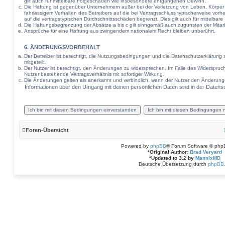
gilt auch für mittelbare Folgeschäden wie insbesondere entgangenen Gewinn.
Die Haftung ist gegenüber Unternehmern außer bei der Verletzung von Leben, Körper
fahrlässigem Verhalten des Betreibers auf die bei Vertragsschluss typischerweise v
auf die vertragstypischen Durchschnittsschäden begrenzt. Dies gilt auch für mittel
Die Haftungsbegrenzung der Absätze a bis c gilt sinngemäß auch zugunsten der Mitarbe
Ansprüche für eine Haftung aus zwingendem nationalem Recht bleiben unberührt.
6. ÄNDERUNGSVORBEHALT
Der Betreiber ist berechtigt, die Nutzungsbedingungen und die Datenschutzerklärung 
mitgeteilt.
Der Nutzer ist berechtigt, den Änderungen zu widersprechen. Im Falle des Widerspruc
Nutzer bestehende Vertragsverhältnis mit sofortiger Wirkung.
Die Änderungen gelten als anerkannt und verbindlich, wenn der Nutzer den Änderung
Informationen über den Umgang mit deinen persönlichen Daten sind in der Datensc
Foren-Übersicht
Powered by
phpBB
® Forum Software © php
*
Original Author:
Brad Veryard
*
Updated to 3.2 by
MannixMD
Deutsche Übersetzung durch
phpBB