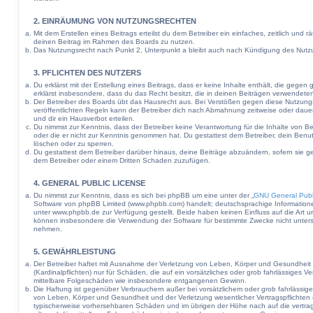
2. EINRÄUMUNG VON NUTZUNGSRECHTEN
Mit dem Erstellen eines Beitrags erteilst du dem Betreiber ein einfaches, zeitlich und
deinen Beitrag im Rahmen des Boards zu nutzen.
Das Nutzungsrecht nach Punkt 2, Unterpunkt a bleibt auch nach Kündigung des Nutz
3. PFLICHTEN DES NUTZERS
Du erklärst mit der Erstellung eines Beitrags, dass er keine Inhalte enthält, die gege
erklärst insbesondere, dass du das Recht besitzt, die in deinen Beiträgen verwendete
Der Betreiber des Boards übt das Hausrecht aus. Bei Verstößen gegen diese Nutzun
veröffentlichten Regeln kann der Betreiber dich nach Abmahnung zeitweise oder daue
und dir ein Hausverbot erteilen.
Du nimmst zur Kenntnis, dass der Betreiber keine Verantwortung für die Inhalte von Beit
oder die er nicht zur Kenntnis genommen hat. Du gestattest dem Betreiber, dein Benut
löschen oder zu sperren.
Du gestattest dem Betreiber darüber hinaus, deine Beiträge abzuändern, sofern sie g
dem Betreiber oder einem Dritten Schaden zuzufügen.
4. GENERAL PUBLIC LICENSE
Du nimmst zur Kenntnis, dass es sich bei phpBB um eine unter der „
GNU General Publ
Software von phpBB Limited (www.phpbb.com) handelt; deutschsprachige Informatio
unter www.phpbb.de zur Verfügung gestellt. Beide haben keinen Einfluss auf die Art u
können insbesondere die Verwendung der Software für bestimmte Zwecke nicht untersa
nehmen.
5. GEWÄHRLEISTUNG
Der Betreiber haftet mit Ausnahme der Verletzung von Leben, Körper und Gesundheit u
(Kardinalpflichten) nur für Schäden, die auf ein vorsätzliches oder grob fahrlässiges Ve
mittelbare Folgeschäden wie insbesondere entgangenen Gewinn.
Die Haftung ist gegenüber Verbrauchern außer bei vorsätzlichem oder grob fahrlässig
von Leben, Körper und Gesundheit und der Verletzung wesentlicher Vertragspflichten (K
typischerweise vorhersehbaren Schäden und im übrigen der Höhe nach auf die vertra