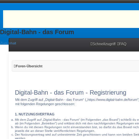
Digital-Bahn - das Forum
Zum Inhalt
Schnellzugriff
FAQ
Foren-Übersicht
Digital-Bahn - das Forum - Registrierung
Mit dem Zugriff auf „Digital-Bahn - das Forum“ („https://www.digital-bahn.de/forum
mit folgenden Regelungen geschlossen:
1. NUTZUNGSVERTRAG
Mit dem Zugriff auf „Digital-Bahn - das Forum“ (im Folgenden „das Board“) schließt du
ab (im Folgenden „Betreiber“) und erklärst dich mit den nachfolgenden Regelungen ei
Wenn du mit diesen Regelungen nicht einverstanden bist, so darfst du das Board nich
jeweils die an dieser Stelle veröffentlichten Regelungen.
Der Nutzungsvertrag wird auf unbestimmte Zeit geschlossen und kann von beiden Seite
werden.