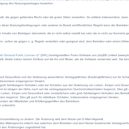
digung des Nutzungsvertrages bestehen.
nthält, die gegen geltendes Recht oder die guten Sitten verstoßen. Du erklärst insbesondere, das
n diese Nutzungsbedingungen oder anderer im Board veröffentlichten Regeln kann der Betreibe
 Inhalte von Beiträgen übernimmt, die er nicht selbst erstellt hat oder die er nicht zur Kenntni
rn, sofern sie gegen o. g. Regeln verstoßen oder geeignet sind, dem Betreiber oder einem Drit
U General Public License v2
“ (GPL) bereitgestellten Foren-Software von phpBB Limited (www.p
t. Beide haben keinen Einfluss auf die Art und Weise, wie die Software verwendet wird. Sie k
d Gesundheit und der Verletzung wesentlicher Vertragspflichten (Kardinalpflichten) nur für Schäd
 insbesondere entgangenen Gewinn.
grob fahrlässigem Verhalten oder bei Schäden aus der Verletzung von Leben, Körper und Gesundhe
nd im übrigen der Höhe nach auf die vertragstypischen Durchschnittsschäden begrenzt. Dies gi
 Leben, Körper und Gesundheit oder vorsätzlichem oder grob fahrlässigem Verhalten des Betrei
äden begrenzt. Dies gilt auch für mittelbare Schäden, insbesondere entgangenen Gewinn.
sten der Mitarbeiter und Erfüllungsgehilfen des Betreibers.
n unberührt.
chutzerklärung zu ändern. Die Änderung wird dem Nutzer per E-Mail mitgeteilt.
 des Widerspruchs erlischt das zwischen dem Betreiber und dem Nutzer bestehende Vertragsverhält
er den Änderungen zugestimmt hat.