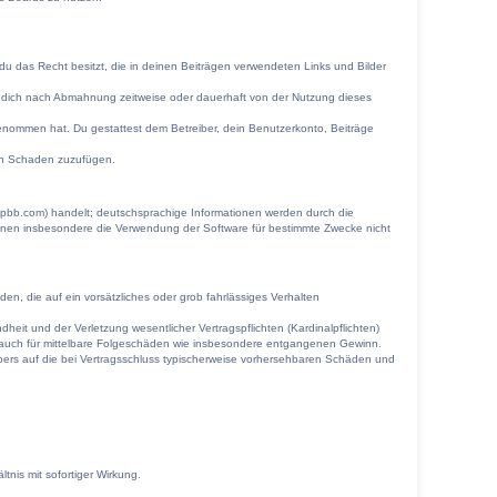
s du das Recht besitzt, die in deinen Beiträgen verwendeten Links und Bilder
r dich nach Abmahnung zeitweise oder dauerhaft von der Nutzung dieses
s genommen hat. Du gestattest dem Betreiber, dein Benutzerkonto, Beiträge
ten Schaden zuzufügen.
hpbb.com) handelt; deutschsprachige Informationen werden durch die
önnen insbesondere die Verwendung der Software für bestimmte Zwecke nicht
en, die auf ein vorsätzliches oder grob fahrlässiges Verhalten
it und der Verletzung wesentlicher Vertragspflichten (Kardinalpflichten)
lt auch für mittelbare Folgeschäden wie insbesondere entgangenen Gewinn.
bers auf die bei Vertragsschluss typischerweise vorhersehbaren Schäden und
nis mit sofortiger Wirkung.