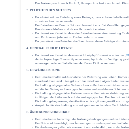
Das Nutzungsrecht nach Punkt 2, Unterpunkt a bleibt auch nach Kün
3. PFLICHTEN DES NUTZERS
Du erklärst mit der Erstellung eines Beitrags, dass er keine Inhalte e
zu setzen bzw. zu verwenden.
Der Betreiber des Boards übt das Hausrecht aus. Bei Verstößen gege
Boards ausschließen und dir ein Hausverbot erteilen.
Du nimmst zur Kenntnis, dass der Betreiber keine Verantwortung für die
und Funktionen jederzeit zu löschen oder zu sperren.
Du gestattest dem Betreiber darüber hinaus, deine Beiträge abzuände
4. GENERAL PUBLIC LICENSE
Du nimmst zur Kenntnis, dass es sich bei phpBB um eine unter der „
GN
deutschsprachige Community unter www.phpbb.de zur Verfügung gestell
untersagen oder auf Inhalte fremder Foren Einfluss nehmen.
5. GEWÄHRLEISTUNG
Der Betreiber haftet mit Ausnahme der Verletzung von Leben, Körper un
zurückzuführen sind. Dies gilt auch für mittelbare Folgeschäden wie
Die Haftung ist gegenüber Verbrauchern außer bei vorsätzlichem oder 
auf die bei Vertragsschluss typischerweise vorhersehbaren Schäden u
Die Haftung ist gegenüber Unternehmern außer bei der Verletzung von
im Übrigen der Höhe nach auf die vertragstypischen Durchschnittssch
Die Haftungsbegrenzung der Absätze a bis c gilt sinngemäß auch zugun
Ansprüche für eine Haftung aus zwingendem nationalem Recht bleibe
6. ÄNDERUNGSVORBEHALT
Der Betreiber ist berechtigt, die Nutzungsbedingungen und die Datens
Der Nutzer ist berechtigt, den Änderungen zu widersprechen. Im Falle
Die Änderungen gelten als anerkannt und verbindlich, wenn der Nutz