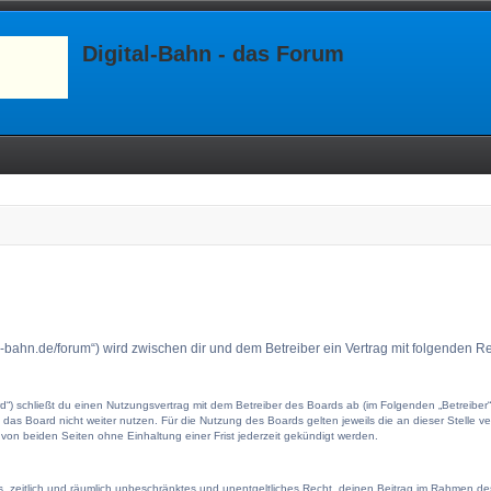
Digital-Bahn - das Forum
ital-bahn.de/forum“) wird zwischen dir und dem Betreiber ein Vertrag mit folgenden
ard“) schließt du einen Nutzungsvertrag mit dem Betreiber des Boards ab (im Folgenden „Betreibe
das Board nicht weiter nutzen. Für die Nutzung des Boards gelten jeweils die an dieser Stelle v
on beiden Seiten ohne Einhaltung einer Frist jederzeit gekündigt werden.
hes, zeitlich und räumlich unbeschränktes und unentgeltliches Recht, deinen Beitrag im Rahmen d