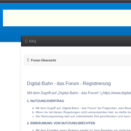
FAQ
Foren-Übersicht
Digital-Bahn - das Forum - Registrierung
Mit dem Zugriff auf „Digital-Bahn - das Forum“ („https://www.dig
1. NUTZUNGSVERTRAG
Mit dem Zugriff auf „Digital-Bahn - das Forum“ (im Folgenden „das Bo
Wenn du mit diesen Regelungen nicht einverstanden bist, so darfst du 
Der Nutzungsvertrag wird auf unbestimmte Zeit geschlossen und kann v
2. EINRÄUMUNG VON NUTZUNGSRECHTEN
Mit dem Erstellen eines Beitrags erteilst du dem Betreiber ein einfac