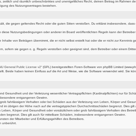
hes, zeitlich und räumlich unbeschränktes und unentgeltliches Recht, deinen Beitrag im Rahmen d
digung des Nutzungsvertrages bestehen.
nthält, die gegen geltendes Recht oder die guten Sitten verstoßen. Du erklärst insbesondere, das
n diese Nutzungsbedingungen oder anderer im Board veröffentlichten Regeln kann der Betreibe
 Inhalte von Beiträgen übernimmt, die er nicht selbst erstellt hat oder die er nicht zur Kenntni
rn, sofern sie gegen o. g. Regeln verstoßen oder geeignet sind, dem Betreiber oder einem Drit
U General Public License v2
“ (GPL) bereitgestellten Foren-Software von phpBB Limited (www.p
t. Beide haben keinen Einfluss auf die Art und Weise, wie die Software verwendet wird. Sie k
d Gesundheit und der Verletzung wesentlicher Vertragspflichten (Kardinalpflichten) nur für Schäd
 insbesondere entgangenen Gewinn.
grob fahrlässigem Verhalten oder bei Schäden aus der Verletzung von Leben, Körper und Gesundhe
nd im übrigen der Höhe nach auf die vertragstypischen Durchschnittsschäden begrenzt. Dies gi
 Leben, Körper und Gesundheit oder vorsätzlichem oder grob fahrlässigem Verhalten des Betrei
äden begrenzt. Dies gilt auch für mittelbare Schäden, insbesondere entgangenen Gewinn.
sten der Mitarbeiter und Erfüllungsgehilfen des Betreibers.
n unberührt.