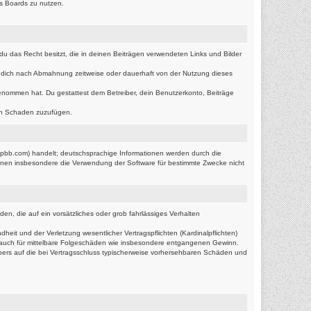
es Boards zu nutzen.
s du das Recht besitzt, die in deinen Beiträgen verwendeten Links und Bilder
r dich nach Abmahnung zeitweise oder dauerhaft von der Nutzung dieses
s genommen hat. Du gestattest dem Betreiber, dein Benutzerkonto, Beiträge
ten Schaden zuzufügen.
hpbb.com) handelt; deutschsprachige Informationen werden durch die
önnen insbesondere die Verwendung der Software für bestimmte Zwecke nicht
en, die auf ein vorsätzliches oder grob fahrlässiges Verhalten
it und der Verletzung wesentlicher Vertragspflichten (Kardinalpflichten)
lt auch für mittelbare Folgeschäden wie insbesondere entgangenen Gewinn.
bers auf die bei Vertragsschluss typischerweise vorhersehbaren Schäden und