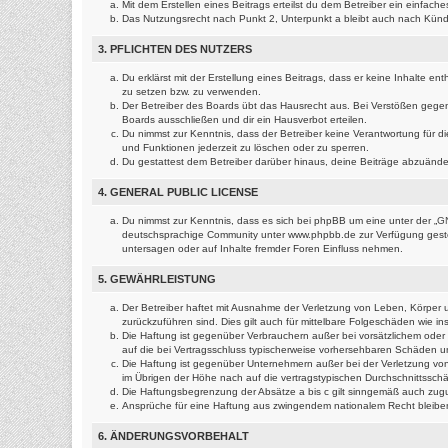
Mit dem Erstellen eines Beitrags erteilst du dem Betreiber ein einfac
Das Nutzungsrecht nach Punkt 2, Unterpunkt a bleibt auch nach Kün
3. PFLICHTEN DES NUTZERS
Du erklärst mit der Erstellung eines Beitrags, dass er keine Inhalte e
zu setzen bzw. zu verwenden.
Der Betreiber des Boards übt das Hausrecht aus. Bei Verstößen gege
Boards ausschließen und dir ein Hausverbot erteilen.
Du nimmst zur Kenntnis, dass der Betreiber keine Verantwortung für die
und Funktionen jederzeit zu löschen oder zu sperren.
Du gestattest dem Betreiber darüber hinaus, deine Beiträge abzuände
4. GENERAL PUBLIC LICENSE
Du nimmst zur Kenntnis, dass es sich bei phpBB um eine unter der „
GN
deutschsprachige Community unter www.phpbb.de zur Verfügung gestell
untersagen oder auf Inhalte fremder Foren Einfluss nehmen.
5. GEWÄHRLEISTUNG
Der Betreiber haftet mit Ausnahme der Verletzung von Leben, Körper un
zurückzuführen sind. Dies gilt auch für mittelbare Folgeschäden wie
Die Haftung ist gegenüber Verbrauchern außer bei vorsätzlichem oder 
auf die bei Vertragsschluss typischerweise vorhersehbaren Schäden u
Die Haftung ist gegenüber Unternehmern außer bei der Verletzung von
im Übrigen der Höhe nach auf die vertragstypischen Durchschnittssch
Die Haftungsbegrenzung der Absätze a bis c gilt sinngemäß auch zugun
Ansprüche für eine Haftung aus zwingendem nationalem Recht bleibe
6. ÄNDERUNGSVORBEHALT