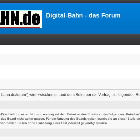
Digital-Bahn - das Forum
ital-bahn.de/forum“) wird zwischen dir und dem Betreiber ein Vertrag mit folgenden
ard“) schließt du einen Nutzungsvertrag mit dem Betreiber des Boards ab (im Folgenden „Betreibe
das Board nicht weiter nutzen. Für die Nutzung des Boards gelten jeweils die an dieser Stelle v
on beiden Seiten ohne Einhaltung einer Frist jederzeit gekündigt werden.